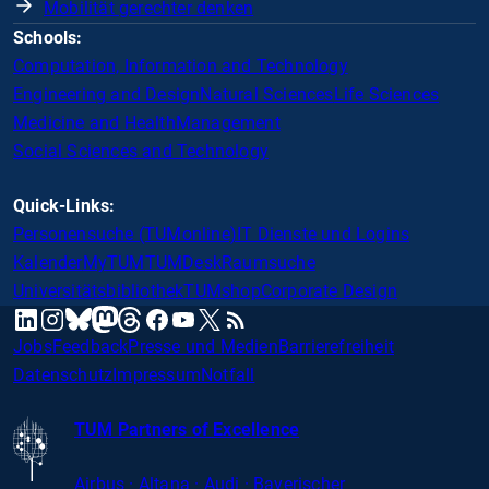
Mobilität gerechter denken
Schools:
Computation, Information and Technology
Engineering and Design
Natural Sciences
Life Sciences
Medicine and Health
Management
Social Sciences and Technology
Quick-Links:
Personensuche (TUMonline)
IT Dienste und Logins
Kalender
MyTUM
TUMDesk
Raumsuche
Universitätsbibliothek
TUMshop
Corporate Design
mastodon
linkedin
instagram
threads
facebook
youtube
x
RSS
bluesky
Jobs
Feedback
Presse und Medien
Barrierefreiheit
Datenschutz
Impressum
Notfall
TUM Partners of Excellence
Airbus · Altana · Audi · Bayerischer