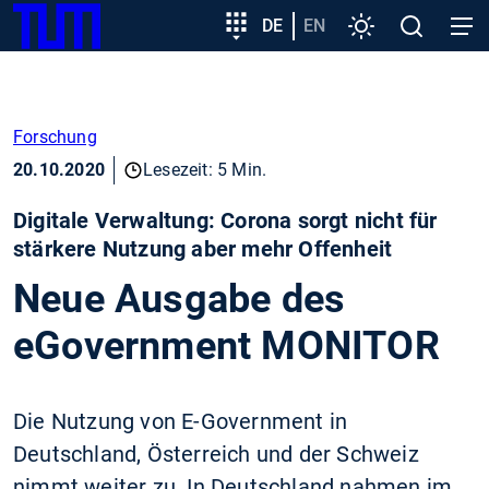
SKIP
Zeige besser passende Version dieser Seite
Zielgruppeneinstieg
DE
EN
Einstellungen
Open
Open
TUM
TO
search
navig
MAIN
Diese Meldung nicht mehr anzeigen
CONTENT
Forschung
20.10.2020
Lesezeit: 5 Min.
Digitale Verwaltung: Corona sorgt nicht für
stärkere Nutzung aber mehr Offenheit
Neue Ausgabe des
eGovernment MONITOR
Die Nutzung von E-Government in
Deutschland, Österreich und der Schweiz
nimmt weiter zu. In Deutschland nahmen im