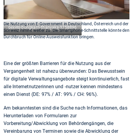
Die Nutzung von E-Government in Deutschland, Österreich und der
pexels-bongkarn-thanyakij-3758896
Schweiz nimmt weiter zu. Die Smartphone-Schnittstelle könnte den
Durchbruch für Online-Ausweisfunktion bringen.
Eine der größten Barrieren für die Nutzung aus der
Vergangenheit ist nahezu überwunden: Das Bewusstsein
für digitale Verwaltungsangebote steigt kontinuierlich, fast
alle Internetnutzerinnen und -nutzer kennen mindestens
einen Dienst (DE: 97% / AT: 99% / CH: 96%).
Am bekanntesten sind die Suche nach Informationen, das
Herunterladen von Formularen zur
Vorbereitung/Abwicklung von Behördengängen, die
Vereinbarung von Terminen sowie die Abwicklung der