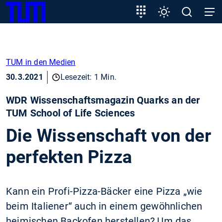
SKIP
Zeige besser passende Version dieser Seite
Zielgruppeneinstieg
Einstellungen
Open
Open
TUM
TO
search
navig
MAIN
Diese Meldung nicht mehr anzeigen
CONTENT
TUM in den Medien
30.3.2021
Lesezeit: 1 Min.
WDR Wissenschaftsmagazin Quarks an der
TUM School of Life Sciences
Die Wissenschaft von der
perfekten Pizza
Kann ein Profi-Pizza-Bäcker eine Pizza „wie
beim Italiener“ auch in einem gewöhnlichen
heimischen Backofen herstellen? Um das