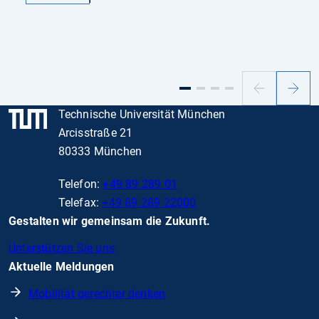
Vorheriger
Nächs
Slide
Slide
Technische Universität München
Arcisstraße 21
80333 München
Telefon:
+49 89 289 01
Telefax:
+49 89 289 22000
Gestalten wir gemeinsam die Zukunft.
Unterstützen Sie uns
Aktuelle Meldungen
Mobilität gerechter denken