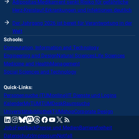
Adipositas-Medikament senkt Risiko für gefährliche
Herz-Kreislauf-Erkrankungen und Infektionen deutlich
Der Jahrgang 2026 ist bereit für Verantwortung in der
Welt
Schools:
Computation, Information and Technology
Engineering and Design
Natural Sciences
Life Sciences
Medicine and Health
Management
Social Sciences and Technology
Quick-Links:
Personensuche (TUMonline)
IT Dienste und Logins
Kalender
MyTUM
TUMDesk
Raumsuche
Universitätsbibliothek
TUMshop
Corporate Design
mastodon
linkedin
instagram
threads
facebook
youtube
x
RSS
bluesky
Jobs
Feedback
Presse und Medien
Barrierefreiheit
Datenschutz
Impressum
Notfall