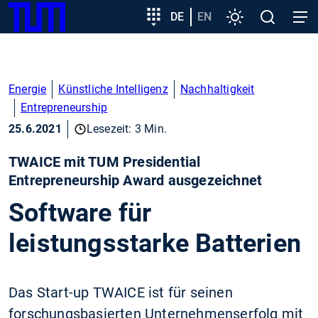
SKIP
Zeige besser passende Version dieser Seite
Zielgruppeneinstieg
DE
EN
Einstellungen
Open
Open
TUM
TO
search
navig
MAIN
Diese Meldung nicht mehr anzeigen
CONTENT
Energie
Künstliche Intelligenz
Nachhaltigkeit
Entrepreneurship
25.6.2021
Lesezeit: 3 Min.
TWAICE mit TUM Presidential
Entrepreneurship Award ausgezeichnet
Software für
leistungsstarke Batterien
Das Start-up TWAICE ist für seinen
forschungsbasierten Unternehmenserfolg mit