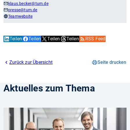
klaus.becker
@tum.de
presse
@tum.de
Teamwebsite
Teilen
Teilen
Teilen
Teilen
RSS Feed
Zurück zur Übersicht
Seite drucken
Aktuelles zum Thema