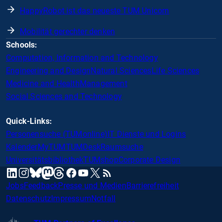
HappyRobot ist das neueste TUM Unicorn
Mobilität gerechter denken
Schools:
Computation, Information and Technology
Engineering and Design
Natural Sciences
Life Sciences
Medicine and Health
Management
Social Sciences and Technology
Quick-Links:
Personensuche (TUMonline)
IT Dienste und Logins
Kalender
MyTUM
TUMDesk
Raumsuche
Universitätsbibliothek
TUMshop
Corporate Design
mastodon
linkedin
instagram
threads
facebook
youtube
x
RSS
bluesky
Jobs
Feedback
Presse und Medien
Barrierefreiheit
Datenschutz
Impressum
Notfall