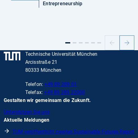
Entrepreneurship
Vorheriger
Nächs
Slide
Slide
Technische Universität München
Arcisstraße 21
80333 München
Telefon:
+49 89 289 01
Telefax:
+49 89 289 22000
Gestalten wir gemeinsam die Zukunft.
Unterstützen Sie uns
Aktuelle Meldungen
TUM veröffentlicht zweiten Sustainable Futures Report