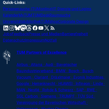
Quick-Links:
Personensuche (TUMonline)
IT Dienste und Logins
Kalender
MyTUM
TUMDesk
Raumsuche
Universitätsbibliothek
TUMshop
Corporate Design
mastodon
linkedin
instagram
threads
facebook
youtube
x
RSS
bluesky
Jobs
Feedback
Presse und Medien
Barrierefreiheit
Datenschutz
Impressum
Notfall
TUM Partners of Excellence
Airbus · Altana · Audi · Bayerischer
Bauindustrieverband · BMW · Bosch · Busch
Vacuum · Clariant · Dräxlmaier · Evonik Industries
·
Google · Herrenknecht · HUAWEI · Infineon · Linde ·
MAN · Nestlé · Rohde
&
Schwarz · SAP · RWE ·
SGL
Carbon
· Siemens · TRUMPF · TÜV Süd ·
Vereinigung der Bayerischen Wirtschaft ·
Volkswagen · Wacker Chemie