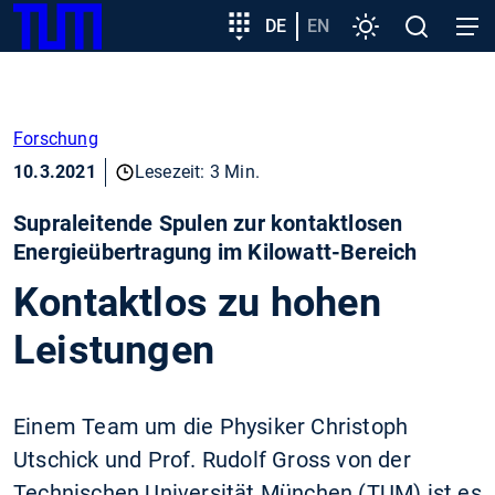
SKIP
Zeige besser passende Version dieser Seite
Zielgruppeneinstieg
DE
EN
Einstellungen
Open
Open
TUM
TO
search
navig
MAIN
Diese Meldung nicht mehr anzeigen
CONTENT
Forschung
10.3.2021
Lesezeit: 3 Min.
Supraleitende Spulen zur kontaktlosen
Energieübertragung im Kilowatt-Bereich
Kontaktlos zu hohen
Leistungen
Einem Team um die Physiker Christoph
Utschick und Prof. Rudolf Gross von der
Technischen Universität München (TUM) ist es