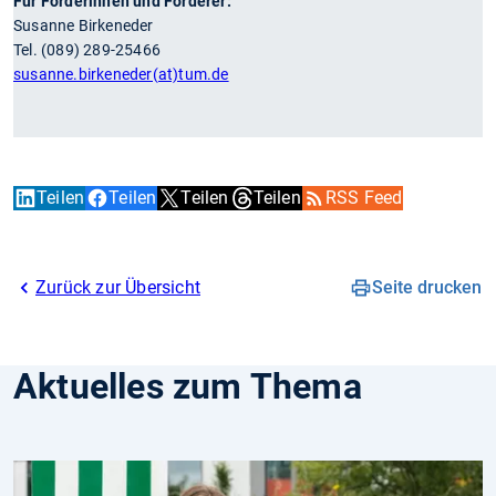
Für Förderinnen und Förderer:
Susanne Birkeneder
Tel. (089) 289-25466
susanne.birkeneder(at)tum.de
Teilen
Teilen
Teilen
Teilen
RSS Feed
Zurück zur Übersicht
Seite drucken
Aktuelles zum Thema