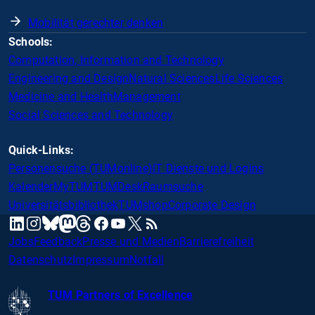
Mobilität gerechter denken
Schools:
Computation, Information and Technology
Engineering and Design
Natural Sciences
Life Sciences
Medicine and Health
Management
Social Sciences and Technology
Quick-Links:
Personensuche (TUMonline)
IT Dienste und Logins
Kalender
MyTUM
TUMDesk
Raumsuche
Universitätsbibliothek
TUMshop
Corporate Design
mastodon
linkedin
instagram
threads
facebook
youtube
x
RSS
bluesky
Jobs
Feedback
Presse und Medien
Barrierefreiheit
Datenschutz
Impressum
Notfall
TUM Partners of Excellence