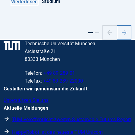
Studium
Weiterlesen
Vorheriger
Nächs
Slide
Slide
Technische Universität München
Arcisstraße 21
80333 München
Telefon:
+49 89 289 01
Telefax:
+49 89 289 22000
Gestalten wir gemeinsam die Zukunft.
Unterstützen Sie uns
Aktuelle Meldungen
TUM veröffentlicht zweiten Sustainable Futures Report
HappyRobot ist das neueste TUM Unicorn