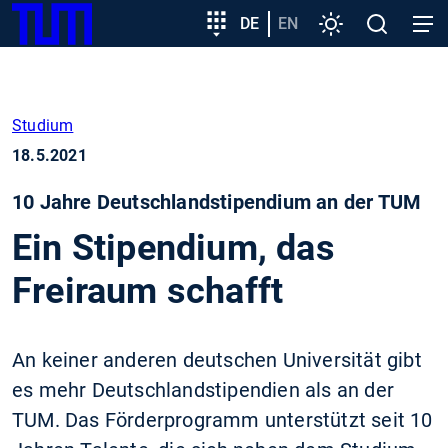
SKIP
Zeige besser passende Version dieser Seite
Zielgruppeneinstieg
DE
EN
Einstellungen
Open
Open
TUM
TO
search
navig
MAIN
Diese Meldung nicht mehr anzeigen
CONTENT
Studium
18.5.2021
10 Jahre Deutschlandstipendium an der TUM
Ein Stipendium, das
Freiraum schafft
An keiner anderen deutschen Universität gibt
es mehr Deutschlandstipendien als an der
TUM. Das Förderprogramm unterstützt seit 10