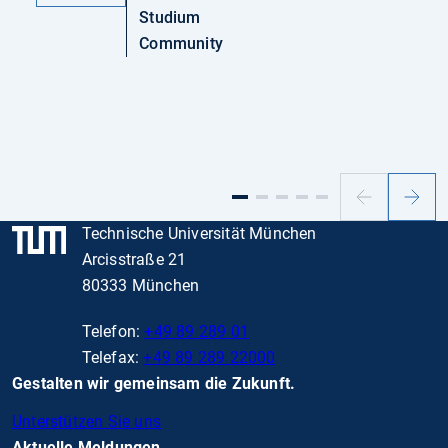
Studium
Community
Vorheriger
Nächs
Slide
Slide
Technische Universität München
Arcisstraße 21
80333 München
Telefon:
+49 89 289 01
Telefax:
+49 89 289 22000
Gestalten wir gemeinsam die Zukunft.
Unterstützen Sie uns
Aktuelle Meldungen