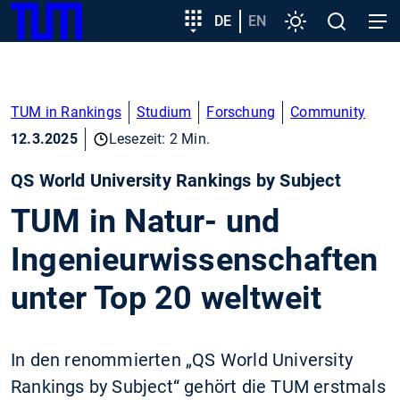
SKIP
Zeige besser passende Version dieser Seite
Zielgruppeneinstieg
DE
EN
Einstellungen
Open
Open
TUM
TO
search
navig
MAIN
Diese Meldung nicht mehr anzeigen
CONTENT
TUM in Rankings
Studium
Forschung
Community
12.3.2025
Lesezeit: 2 Min.
QS World University Rankings by Subject
TUM in Natur- und
Ingenieurwissenschaften
unter Top 20 weltweit
In den renommierten „QS World University
Rankings by Subject“ gehört die TUM erstmals