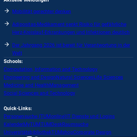
Mobilität gerechter denken
Adipositas-Medikament senkt Risiko für gefährliche
Herz-Kreislauf-Erkrankungen und Infektionen deutlich
Der Jahrgang 2026 ist bereit für Verantwortung in der
Welt
Schools:
Computation, Information and Technology
Engineering and Design
Natural Sciences
Life Sciences
Medicine and Health
Management
Social Sciences and Technology
Quick-Links:
Personensuche (TUMonline)
IT Dienste und Logins
Kalender
MyTUM
TUMDesk
Raumsuche
Universitätsbibliothek
TUMshop
Corporate Design