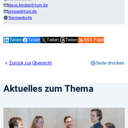
klaus.becker
@tum.de
presse
@tum.de
Teamwebsite
Teilen
Teilen
Teilen
Teilen
RSS Feed
Zurück zur Übersicht
Seite drucken
Aktuelles zum Thema