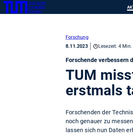
Technische
SKIP
Zeig
AK
Universität
TUM
TO
München
MAIN
CONTENT
Forschung
8.11.2023
Lesezeit: 4 Min.
Forschende verbessern d
TUM misst
erstmals t
Forschenden der Technisc
noch genauer zu messen.
lassen sich nun Daten er