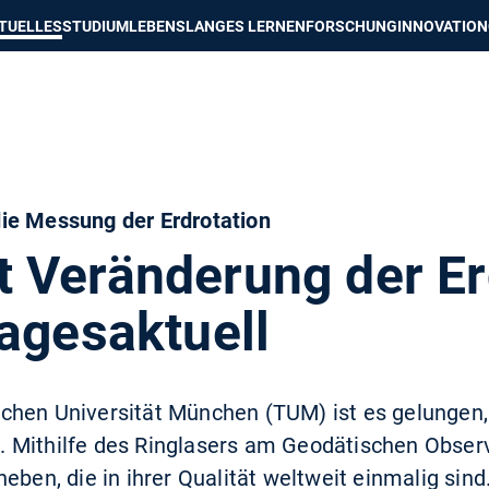
e besser passende Version dieser Seite
Diese Meldung nicht mehr an
TUELLES
STUDIUM
LEBENSLANGES LERNEN
FORSCHUNG
INNOVATION
ie Messung der Erdrotation
 Veränderung der Er
agesaktuell
hen Universität München (TUM) ist es gelungen, 
 Mithilfe des Ringlasers am Geodätischen Observ
heben, die in ihrer Qualität weltweit einmalig sin