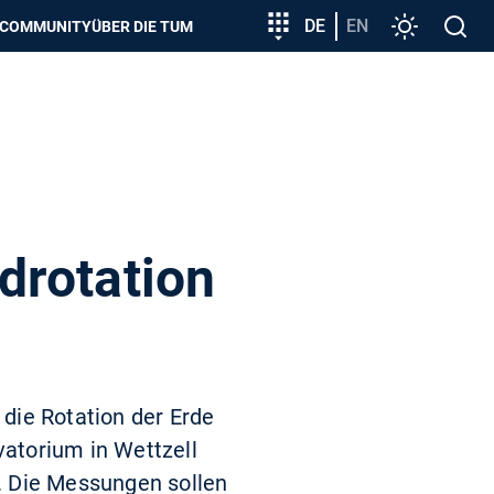
zeigen
Zielgruppeneinstieg
DE
EN
Einstellunge
Open
COMMUNITY
ÜBER DIE TUM
search
drotation
die Rotation der Erde
atorium in Wettzell
d. Die Messungen sollen