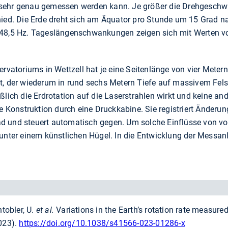
ehr genau gemessen werden kann. Je größer die Drehgeschwind
hied. Die Erde dreht sich am Äquator pro Stunde um 15 Grad n
48,5 Hz. Tageslängenschwankungen zeigen sich mit Werten von 
ervatoriums in Wettzell hat je eine Seitenlänge von vier Metern
t, der wiederum in rund sechs Metern Tiefe auf massivem Fels 
ßlich die Erdrotation auf die Laserstrahlen wirkt und keine a
ie Konstruktion durch eine Druckkabine. Sie registriert Änderu
 und steuert automatisch gegen. Um solche Einflüsse von vorn
 unter einem künstlichen Hügel. In die Entwicklung der Messa
.
ntobler, U.
et al.
Variations in the Earth’s rotation rate measured
023).
https://doi.org/10.1038/s41566-023-01286-x