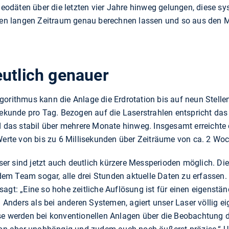
 Geodäten über die letzten vier Jahre hinweg gelungen, diese s
einen langen Zeitraum genau berechnen lassen und so aus d
eutlich genauer
gorithmus kann die Anlage die Erdrotation bis auf neun Stell
sekunde pro Tag. Bezogen auf die Laserstrahlen entspricht das 
nd das stabil über mehrere Monate hinweg. Insgesamt erreichte
te von bis zu 6 Millisekunden über Zeiträume von ca. 2 Wo
r sind jetzt auch deutlich kürzere Messperioden möglich. Die
m Team sogar, alle drei Stunden aktuelle Daten zu erfassen. 
agt: „Eine so hohe zeitliche Auflösung ist für einen eigenstän
nders als bei anderen Systemen, agiert unser Laser völlig ei
se werden bei konventionellen Anlagen über die Beobachtung d