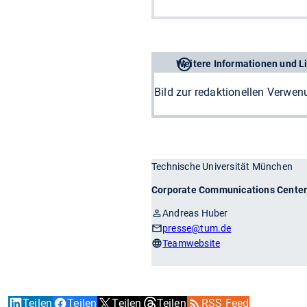
Weitere Informationen und L
Bild zur redaktionellen Verwe
Technische Universität München
Corporate Communications Cente
Andreas Huber
presse
@tum.de
Teamwebsite
Teilen
Teilen
Teilen
Teilen
RSS Feed