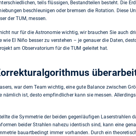
terschiedlichen, teils flüssigen, Bestandteilen besteht. Die Erde
ebungen beschleunigen oder bremsen die Rotation. Diese Unt
ser der TUM, messen.
icht nur für die Astronomie wichtig, wir brauchen Sie auch d
 wie El Niño besser zu verstehen – je genauer die Daten, dest
 Projekt am Observatorium für die TUM geleitet hat.
orrekturalgorithmus überarbei
lasers, war dem Team wichtig, eine gute Balance zwischen Gr
 nämlich ist, desto empfindlicher kann sie messen. Allerdings l
tellte die Symmetrie der beiden gegenläufigen Laserstrahlen d
enformen beider Strahlen nahezu identisch sind, kann eine gen
ymmetrie bauartbedingt immer vorhanden. Durch ein theoretisch