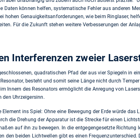
avon aber unabhängig und zudem auch noch äußerst präzise.“ 
Daten können helfen, systematische Fehler aus anderen Mes
ei hohen Genauigkeitsanforderungen, wie beim Ringlaser, helf
beiten. Für die Zukunft stehen weitere Verbesserungen der Anl
n Interferenzen zweier Lasers
geschlossenen, quadratischen Pfad der aus vier Spiegeln in 
Resonator, besteht und somit seine Länge nicht durch Tempe
m Innern des Resonators ermöglicht die Anregung von Lasers
 den Uhrzeigersinn.
Element ins Spiel: Ohne eine Bewegung der Erde würde das Li
ch die Drehung der Apparatur ist die Strecke für einen Lichtstr
maßen auf ihn zu bewegen. In die entgegengesetzte Richtung l
en den beiden Lichtwellen gibt es einen Frequenzunterschied. 