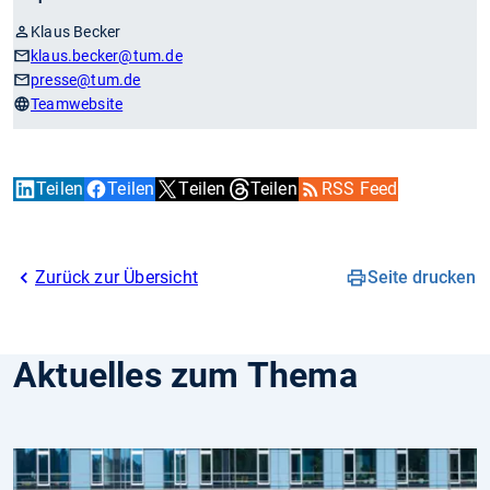
Klaus Becker
klaus.becker
@tum.de
presse
@tum.de
Teamwebsite
Teilen
Teilen
Teilen
Teilen
RSS Feed
Zurück zur Übersicht
Seite drucken
Aktuelles zum Thema