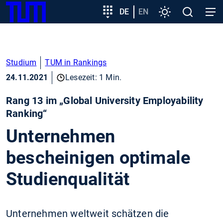
SKIP
Zeige besser passende Version dieser Seite
Zielgruppeneinstieg
DE
EN
Einstellungen
Open
Open
TUM
TO
search
navig
MAIN
Diese Meldung nicht mehr anzeigen
CONTENT
Studium
TUM in Rankings
24.11.2021
Lesezeit: 1 Min.
Rang 13 im „Global University Employability
Ranking“
Unternehmen
bescheinigen optimale
Studienqualität
Unternehmen weltweit schätzen die