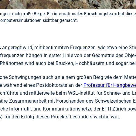
ngen auch große Berge. Ein internationales Forschungsteam hat di
Computersimulationen sichtbar gemacht.
 angeregt wird, mit bestimmten Frequenzen, wie etwa eine Sti
nfrequenzen hängen in erster Linie von der Geometrie des Obje
 Phänomen wird auch bei Brücken, Hochhäusern und sogar bei
solche Schwingungen auch an einem großen Berg wie dem Matte
ie während eines Postdoktorats an der
Professur für Hangbew
hführte und mittlerweile beim WSL-Institut für Schnee- und 
plinäre Zusammenarbeit mit Forschenden des Schweizerischen 
hnische Informatik und Kommunikationsnetze der ETH Zürich so
) für den Erfolg dieses Projekts besonders wichtig war.