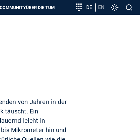
zeigen
Zielgruppeneinstieg
DE
EN
Einstellunge
Open
COMMUNITY
ÜBER DIE TUM
search
senden von Jahren in der
k täuscht. Ein
auernd leicht in
 bis Mikrometer hin und
ürliche Quellen wie die