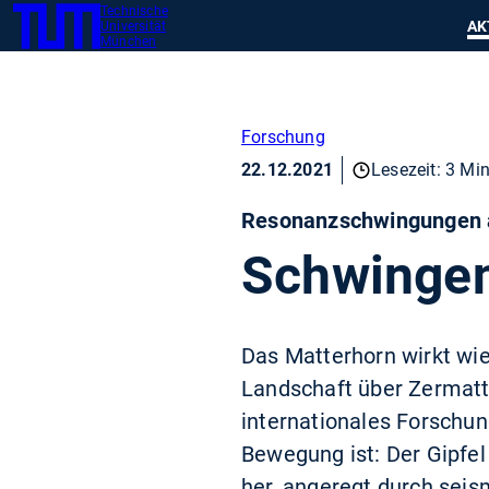
Technische
SKIP
Zeig
AK
Universität
TUM
TO
München
MAIN
CONTENT
Forschung
22.12.2021
Lesezeit: 3 Min
Resonanzschwingungen a
Schwinge
Das Matterhorn wirkt wie
Landschaft über Zermatt t
internationales Forschu
Bewegung ist: Der Gipfe
her, angeregt durch seis