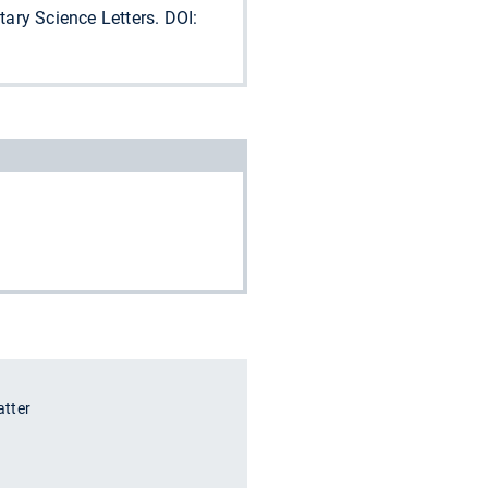
etary Science Letters. DOI:
atter