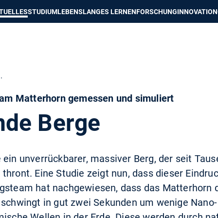
e besser passende Version dieser Seite
Diese Meldung nicht mehr an
TUELLES
STUDIUM
LEBENSLANGES LERNEN
FORSCHUNG
INNOVATION
.
m Matterhorn gemessen und simuliert
nde Berge
 ein unverrückbarer, massiver Berg, der seit Tau
hront. Eine Studie zeigt nun, dass dieser Eindruc
ngsteam hat nachgewiesen, dass das Matterhorn d
l schwingt in gut zwei Sekunden um wenige Nano-
mische Wellen in der Erde. Diese werden durch nat