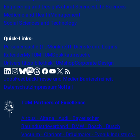
Engineering and Design
Natural Sciences
Life Sciences
Medicine and Health
Management
Social Sciences and Technology
Quick-Links:
Personensuche (TUMonline)
IT Dienste und Logins
Kalender
MyTUM
TUMDesk
Raumsuche
Universitätsbibliothek
TUMshop
Corporate Design
mastodon
linkedin
instagram
threads
facebook
youtube
x
RSS
bluesky
Jobs
Feedback
Presse und Medien
Barrierefreiheit
Datenschutz
Impressum
Notfall
TUM Partners of Excellence
Airbus · Altana · Audi · Bayerischer
Bauindustrieverband · BMW · Bosch · Busch
Vacuum · Clariant · Dräxlmaier · Evonik Industries
·