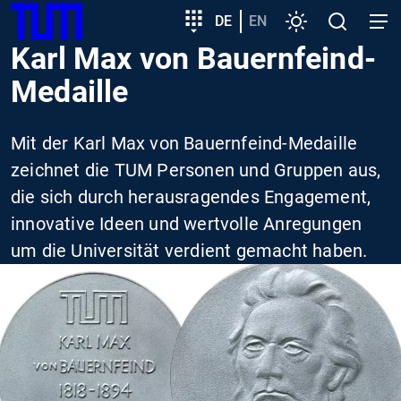
SKIP
Zeige besser passende Version dieser Seite
Zielgruppeneinstieg
DE
EN
Einstellungen
Open
Open
TUM
TO
search
navig
Karl Max von Bauernfeind-
MAIN
Diese Meldung nicht mehr anzeigen
CONTENT
Medaille
Mit der Karl Max von Bauernfeind-Medaille
zeichnet die TUM Personen und Gruppen aus,
die sich durch herausragendes Engagement,
innovative Ideen und wertvolle Anregungen
um die Universität verdient gemacht haben.