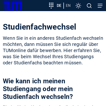
SKIP
Zeige besser passende Version dieser Seite
Zielgruppeneinstieg
DE
EN
Einstellungen
Open
Open
TUM
TO
search
navig
MAIN
Diese Meldung nicht mehr anzeigen
CONTENT
Studienfachwechsel
Wenn Sie in ein anderes Studienfach wechseln
möchten, dann müssen Sie sich regulär über
TUMonline dafür bewerben. Hier erfahren Sie,
was Sie beim Wechsel Ihres Studiengangs
oder Studienfachs beachten müssen.
Wie kann ich meinen
Studiengang oder mein
Studienfach wechseln?