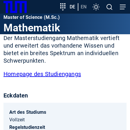
SKIP
Zeige besser passende Version dieser Seite
Zielgruppeneinstieg
DE
EN
Einstellungen
Open
Open
TUM
TO
search
navig
Master of Science (M.Sc.)
MAIN
Diese Meldung nicht mehr anzeigen
Mathematik
CONTENT
Der Masterstudiengang Mathematik vertieft
und erweitert das vorhandene Wissen und
bietet ein breites Spektrum an individuellen
Schwerpunkten.
Homepage des Studiengangs
Eckdaten
Art des Studiums
Vollzeit
Regelstudienzeit