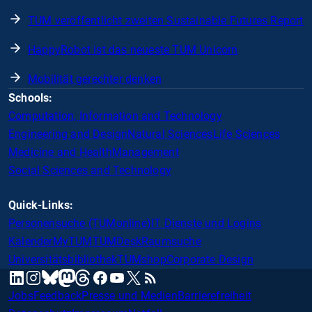
TUM veröffentlicht zweiten Sustainable Futures Report
HappyRobot ist das neueste TUM Unicorn
Mobilität gerechter denken
Schools:
Computation, Information and Technology
Engineering and Design
Natural Sciences
Life Sciences
Medicine and Health
Management
Social Sciences and Technology
Quick-Links:
Personensuche (TUMonline)
IT Dienste und Logins
Kalender
MyTUM
TUMDesk
Raumsuche
Universitätsbibliothek
TUMshop
Corporate Design
mastodon
linkedin
instagram
threads
facebook
youtube
x
RSS
bluesky
Jobs
Feedback
Presse und Medien
Barrierefreiheit