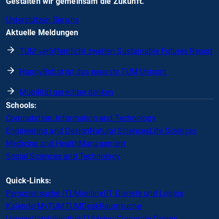
Gestalten wir gemeinsam die Zukunft.
Unterstützen Sie uns
Aktuelle Meldungen
TUM veröffentlicht zweiten Sustainable Futures Report
HappyRobot ist das neueste TUM Unicorn
Mobilität gerechter denken
Schools:
Computation, Information and Technology
Engineering and Design
Natural Sciences
Life Sciences
Medicine and Health
Management
Social Sciences and Technology
Quick-Links:
Personensuche (TUMonline)
IT Dienste und Logins
Kalender
MyTUM
TUMDesk
Raumsuche
Universitätsbibliothek
TUMshop
Corporate Design