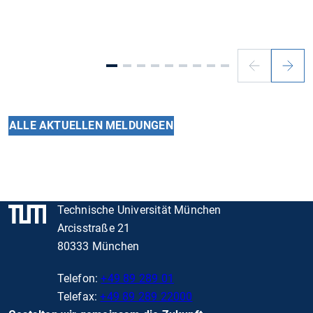
Vorheriger
Nächs
Slide
Slide
ALLE AKTUELLEN MELDUNGEN
Technische Universität München
Arcisstraße 21
80333 München
Telefon:
+49 89 289 01
Telefax:
+49 89 289 22000