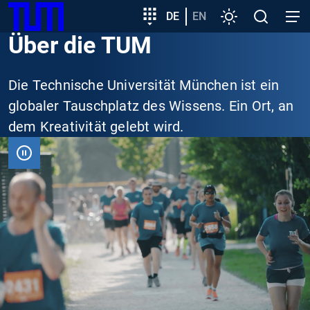
SKIP
Zeige besser passende Version dieser Seite
Zielgruppeneinstieg
DE
EN
Einstellungen
Open
Open
TUM
TO
search
navig
Über die TUM
MAIN
Diese Meldung nicht mehr anzeigen
CONTENT
Die Technische Universität München ist ein
globaler Tauschplatz des Wissens. Ein Ort, an
dem Kreativität gelebt wird.
VIDEO
PAUSIEREN