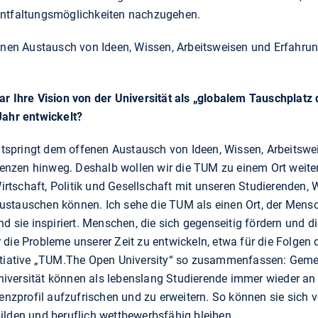
Entfaltungsmöglichkeiten nachzugehen.
fenen Austausch von Ideen, Wissen, Arbeitsweisen und Erfahrun
”
ar Ihre Vision von der Universität als „globalem Tauschplatz
Jahr entwickelt?
 entspringt dem offenen Austausch von Ideen, Wissen, Arbeitsw
 Grenzen hinweg. Deshalb wollen wir die TUM zu einem Ort weite
tschaft, Politik und Gesellschaft mit unseren Studierenden, 
stauschen können. Ich sehe die TUM als einen Ort, der Mensch
ie inspiriert. Menschen, die sich gegenseitig fördern und di
 die Probleme unserer Zeit zu entwickeln, etwa für die Folgen
nitiative „TUM.The Open University“ so zusammenfassen: Gem
iversität können als lebenslang Studierende immer wieder an
profil aufzufrischen und zu erweitern. So können sie sich v
ilden und beruflich wettbewerbsfähig bleiben.