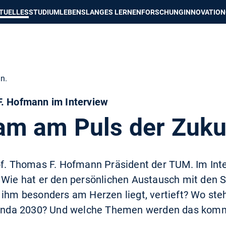
e besser passende Version dieser Seite
Diese Meldung nicht mehr an
TUELLES
STUDIUM
LEBENSLANGES LERNEN
FORSCHUNG
INNOVATION
in.
F. Hofmann im Interview
m am Puls der Zuku
of. Thomas F. Hofmann Präsident der TUM. Im Inte
: Wie hat er den persönlichen Austausch mit den 
ihm besonders am Herzen liegt, vertieft? Wo steht
nda 2030? Und welche Themen werden das kom