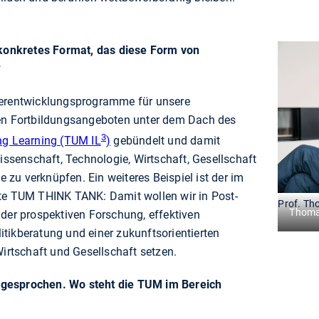
n konkretes Format, das diese Form von
?
terentwicklungsprogramme für unsere
ren Fortbildungsangeboten unter dem Dach des
3
ong Learning (TUM IL
)
gebündelt und damit
senschaft, Technologie, Wirtschaft, Gesellschaft
se zu verknüpfen. Ein weiteres Beispiel ist der im
ete TUM THINK TANK: Damit wollen wir in Post-
Prof. Th
Thoma
 der prospektiven Forschung, effektiven
tikberatung und einer zukunftsorientierten
Wirtschaft und Gesellschaft setzen.
gesprochen. Wo steht die TUM im Bereich