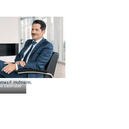
omas F. Hofmann.
s Dashuber