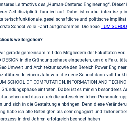
seres Leitmotivs des „Human-Centered Engineering“. Dieser in
 Zeit disziplinär fundiert auf. Dabei ist er aber interdisziplin
lterischfunktionale, gesellschaftliche und politische Implika
 erste School volle Fahrt aufgenommen: Die neue
TUM SCHOOL
Schools weitergehen?
wir gerade gemeinsam mit den Mitgliedern der Fakultäten vor.
SIGN in die Gründungsphase eingetreten, um die Fakultäte
eo Umwelt und Architektur sowie den Bereich Power Engineeri
führen. In einem Jahr wird die neue School dann voll funkti
e TUM SCHOOL OF COMPUTATION, INFORMATION AND TECHNOLOG
Gründungsphase eintreten. Dabei ist es mir ein besonderes A
auschen und dass auch die unterschiedlichen Personalgrupp
 und sich in die Gestaltung einbringen. Denn diese Verände
g habe ich alle Beteiligten als sehr engagiert und zielorientie
prozess in drei Jahren erfolgreich beendet haben.