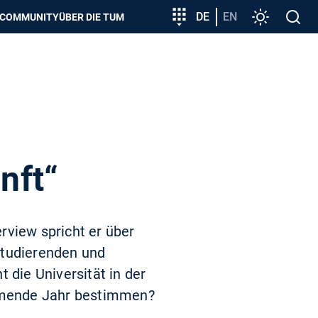
zeigen
Zielgruppeneinstieg
DE
EN
Einstellunge
Open
COMMUNITY
ÜBER DIE TUM
search
nft“
rview spricht er über
Studierenden und
 die Universität in der
mende Jahr bestimmen?