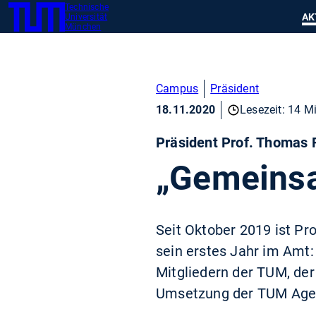
Technische
SKIP
Zeig
AK
Universität
TUM
TO
München
MAIN
CONTENT
Campus
Präsident
18.11.2020
Lesezeit: 14 M
Präsident Prof. Thomas 
„Gemeinsa
Seit Oktober 2019 ist Pr
sein erstes Jahr im Amt
Mitgliedern der TUM, der 
Umsetzung der TUM Age