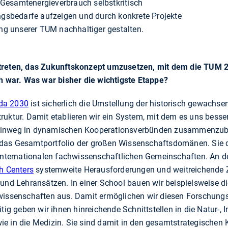
Gesamtenergieverbrauch selbstkritisch
ungsbedarfe aufzeigen und durch konkrete Projekte
g unserer TUM nachhaltiger gestalten.
treten, das Zukunftskonzept umzusetzen, mit dem die TUM 2
ch war. Was war bisher die wichtigste Etappe?
da 2030
ist sicherlich die Umstellung der historisch gewachse
ruktur. Damit etablieren wir ein System, mit dem es uns besse
hinweg in dynamischen Kooperationsverbünden zusammenzubr
das Gesamtportfolio der großen Wissenschaftsdomänen. Sie di
 internationalen fachwissenschaftlichen Gemeinschaften. An de
h Centers
systemweite Herausforderungen und weitreichende 
und Lehransätzen. In einer School bauen wir beispielsweise die
swissenschaften aus. Damit ermöglichen wir diesen Forschun
tig geben wir ihnen hinreichende Schnittstellen in die Natur-, 
e in die Medizin. Sie sind damit in den gesamtstrategischen