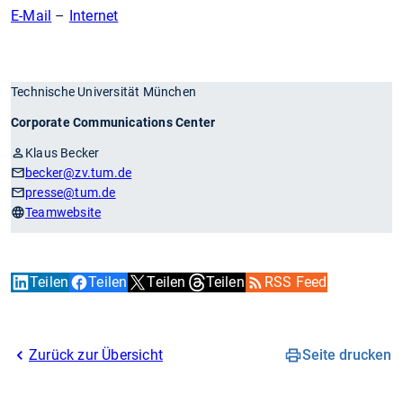
E-Mail
–
Internet
Technische Universität München
Corporate Communications Center
Klaus Becker
becker
@zv.tum.de
presse
@tum.de
Teamwebsite
Teilen
Teilen
Teilen
Teilen
RSS Feed
Zurück zur Übersicht
Seite drucken