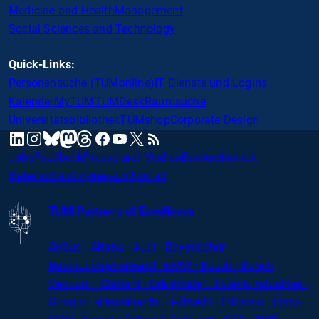
Medicine and Health
Management
Social Sciences and Technology
Quick-Links:
Personensuche (TUMonline)
IT Dienste und Logins
Kalender
MyTUM
TUMDesk
Raumsuche
Universitätsbibliothek
TUMshop
Corporate Design
mastodon
linkedin
instagram
threads
facebook
youtube
x
RSS
bluesky
Jobs
Feedback
Presse und Medien
Barrierefreiheit
Datenschutz
Impressum
Notfall
TUM Partners of Excellence
Airbus · Altana · Audi · Bayerischer
Bauindustrieverband · BMW · Bosch · Busch
Vacuum · Clariant · Dräxlmaier · Evonik Industries
·
Google · Herrenknecht · HUAWEI · Infineon · Linde ·