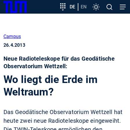
SKIP
Zeige besser passende Version dieser Seite
Zielgruppeneinstieg
DE
EN
Einstellungen
Open
Open
TUM
TO
search
navig
MAIN
Diese Meldung nicht mehr anzeigen
CONTENT
Campus
26.4.2013
Neue Radioteleskope für das Geodätische
Observatorium Wettzell:
Wo liegt die Erde im
Weltraum?
Das Geodätische Observatorium Wettzell hat
heute zwei neue Radioteleskope eingeweiht.
Die TWIN-Teleskope ermöglichen den