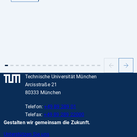
Vorheriger
Nächs
Slide
Slide
Technische Universität München
Arcisstraße 21
80333 München
Telefon:
+49 89 289 01
Telefax:
+49 89 289 22000
Gestalten wir gemeinsam die Zukunft.
Unterstützen Sie uns