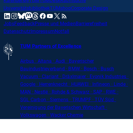
Kalender
MyTUM
TUMDesk
Raumsuche
Universitätsbibliothek
TUMshop
Corporate Design
mastodon
linkedin
instagram
threads
facebook
youtube
x
RSS
bluesky
Jobs
Feedback
Presse und Medien
Barrierefreiheit
Datenschutz
Impressum
Notfall
TUM Partners of Excellence
Airbus · Altana · Audi · Bayerischer
Bauindustrieverband · BMW · Bosch · Busch
Vacuum · Clariant · Dräxlmaier · Evonik Industries
·
Google · Herrenknecht · HUAWEI · Infineon · Linde ·
MAN · Nestlé · Rohde
&
Schwarz · SAP · RWE ·
SGL
Carbon
· Siemens · TRUMPF · TÜV Süd ·
Vereinigung der Bayerischen Wirtschaft ·
Volkswagen · Wacker Chemie