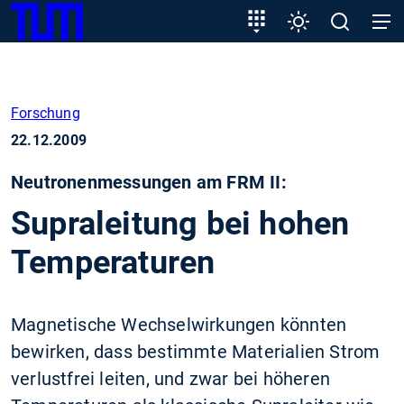
SKIP
Zeige besser passende Version dieser Seite
Zielgruppeneinstieg
Einstellungen
Open
Open
TUM
TO
search
navig
MAIN
Diese Meldung nicht mehr anzeigen
CONTENT
Forschung
22.12.2009
Neutronenmessungen am FRM II:
Supraleitung bei hohen
Temperaturen
Magnetische Wechselwirkungen könnten
bewirken, dass bestimmte Materialien Strom
verlustfrei leiten, und zwar bei höheren