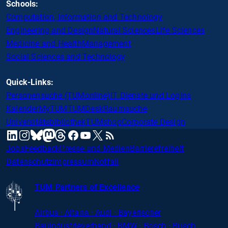
Schools:
Computation, Information and Technology
Engineering and Design
Natural Sciences
Life Sciences
Medicine and Health
Management
Social Sciences and Technology
Quick-Links:
Personensuche (TUMonline)
IT Dienste und Logins
Kalender
MyTUM
TUMDesk
Raumsuche
Universitätsbibliothek
TUMshop
Corporate Design
mastodon
linkedin
instagram
threads
facebook
youtube
x
RSS
bluesky
Jobs
Feedback
Presse und Medien
Barrierefreiheit
Datenschutz
Impressum
Notfall
TUM Partners of Excellence
Airbus · Altana · Audi · Bayerischer
Bauindustrieverband · BMW · Bosch · Busch