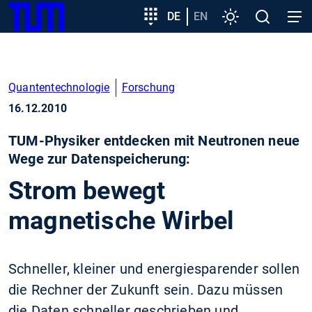
SKIP
Zeige besser passende Version dieser Seite
Zielgruppeneinstieg
DE
EN
Einstellungen
Open
Open
TUM
TO
search
navig
MAIN
Diese Meldung nicht mehr anzeigen
CONTENT
Quantentechnologie
Forschung
16.12.2010
TUM-Physiker entdecken mit Neutronen neue
Wege zur Datenspeicherung:
Strom bewegt
magnetische Wirbel
Schneller, kleiner und energiesparender sollen
die Rechner der Zukunft sein. Dazu müssen
die Daten schneller geschrieben und