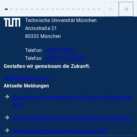
Vorheriger
Nächs
Slide
Slide
Technische Universität München
Arcisstraße 21
80333 München
Telefon:
+49 89 289 01
Telefax:
+49 89 289 22000
Gestalten wir gemeinsam die Zukunft.
Unterstützen Sie uns
Aktuelle Meldungen
Beispielloser Biomasseverlust in Europas Wäldern seit
2018
Wie Algorithmen staatliche Entscheidungen verändern
Unterirdische Pilz-Netzwerke erstmals in 3D