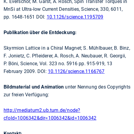
K. Everschor, M. Garst, A. Rosch, Spin Transfer Torques in
MnSi at Ultra-low Current Densities, Science, 330, 6011,
pp. 1648-1651 DOI:
10.1126/science.1195709
Publikation über die Entdeckung:
Skyrmion Lattice in a Chiral Magnet; S. Mühlbauer, B. Binz,
F. Jonietz, C. Pfleiderer, A. Rosch, A. Neubauer, R. Georgii,
P. Böni, Science, Vol. 323 no. 5916 pp. 915-919, 13
February 2009. DOI:
10.1126/science.1166767
Bildmaterial und Animation
unter Nennung des Copyrights
zur freien Verfügung:
http://mediatum2.ub.tum.de/node?
cfold=1006342&dir=1006342&id=1006342
Kontakt: