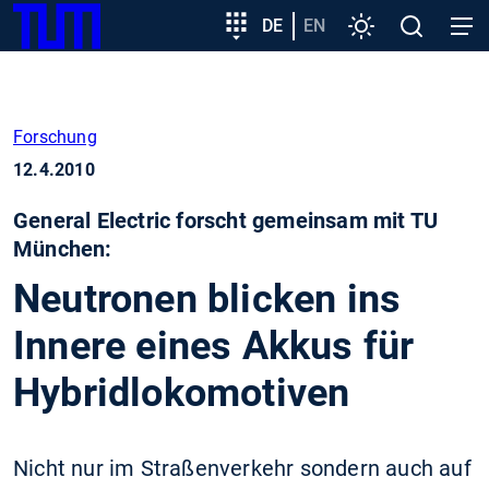
SKIP
Zeige besser passende Version dieser Seite
Zielgruppeneinstieg
DE
EN
Einstellungen
Open
Open
TUM
TO
search
navig
MAIN
Diese Meldung nicht mehr anzeigen
CONTENT
Forschung
12.4.2010
General Electric forscht gemeinsam mit TU
München:
Neutronen blicken ins
Innere eines Akkus für
Hybridlokomotiven
Nicht nur im Straßenverkehr sondern auch auf