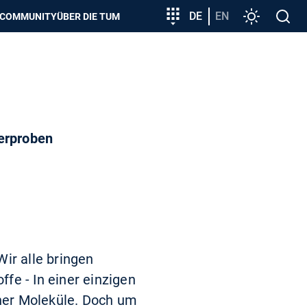
zeigen
Zielgruppeneinstieg
DE
EN
Einstellunge
Open
COMMUNITY
ÜBER DIE TUM
search
erproben
ir alle bringen
fe - In einer einzigen
her Moleküle. Doch um