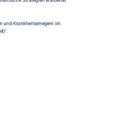
antische Strategien erarbeitet
 und Krankheitserregern im
M)".