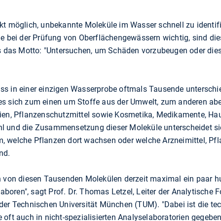
kt möglich, unbekannte Moleküle im Wasser schnell zu identifi
e bei der Prüfung von Oberflächengewässern wichtig, sind dies
rs das Motto: "Untersuchen, um Schäden vorzubeugen oder die
ss in einer einzigen Wasserprobe oftmals Tausende unterschi
 es sich zum einen um Stoffe aus der Umwelt, zum anderen 
lien, Pflanzenschutzmittel sowie Kosmetika, Medikamente, Ha
l und die Zusammensetzung dieser Moleküle unterscheidet si
, welche Pflanzen dort wachsen oder welche Arzneimittel, Pf
nd.
h von diesen Tausenden Molekülen derzeit maximal ein paar hu
 Laboren", sagt Prof. Dr. Thomas Letzel, Leiter der Analytisch
der Technischen Universität München (TUM). "Dabei ist die t
le oft auch in nicht-spezialisierten Analyselaboratorien gegeben.