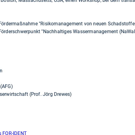
 Boston, Massachusetts, USA, einen Workshop, bei dem transatl
F-Fördermaßnahme "Risikomanagement von neuen Schadstoffen
 Förderschwerpunkt "Nachhaltiges Wassermanagement (NaWa
en
 (AFG)
erwirtschaft (Prof. Jörg Drewes)
es FOR-IDENT