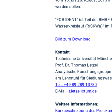
vom 16. bis 20. August 2015 in
werden sollen.
"FOR-IDENT" ist Teil der BMB
Wasserkreislauf (RiSKWa)" im
Bild zum Download
Kontakt:
Technische Universität Münch
Prof. Dr. Thomas Letzel
Analytische Forschungsgruppe
am Lehrstuhl für Siedlungswass
Tel.: +49 89 289 13780
E-Mail:
t.letzel
@tum.de
Weitere Informationen:
Kurzbeschreibung des Projekt