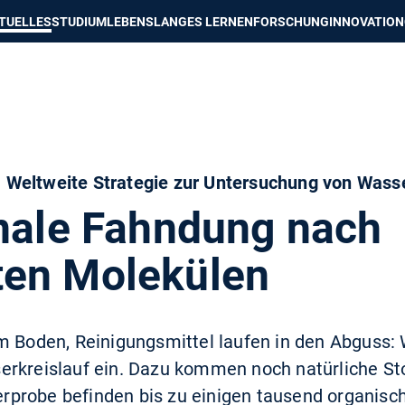
e besser passende Version dieser Seite
Diese Meldung nicht mehr an
TUELLES
STUDIUM
LEBENSLANGES LERNEN
FORSCHUNG
INNOVATION
 Weltweite Strategie zur Untersuchung von Wass
onale Fahndung nach
en Molekülen
m Boden, Reinigungsmittel laufen in den Abguss: W
rkreislauf ein. Dazu kommen noch natürliche Stof
probe befinden bis zu einigen tausend organisc