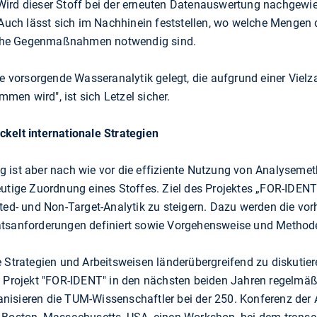
Wird dieser Stoff bei der erneuten Datenauswertung nachgewi
. Auch lässt sich im Nachhinein feststellen, wo welche Mengen
che Gegenmaßnahmen notwendig sind.
ne vorsorgende Wasseranalytik gelegt, die aufgrund einer Viel
en wird", ist sich Letzel sicher.
kelt internationale Strategien
 ist aber nach wie vor die effiziente Nutzung von Analysemet
utige Zuordnung eines Stoffes. Ziel des Projektes „FOR-IDENT“ 
cted- und Non-Target-Analytik zu steigern. Dazu werden die 
ätsanforderungen definiert sowie Vorgehensweise und Methode
e Strategien und Arbeitsweisen länderübergreifend zu diskutier
s Projekt "FOR-IDENT" in den nächsten beiden Jahren regelmä
nisieren die TUM-Wissenschaftler bei der 250. Konferenz der