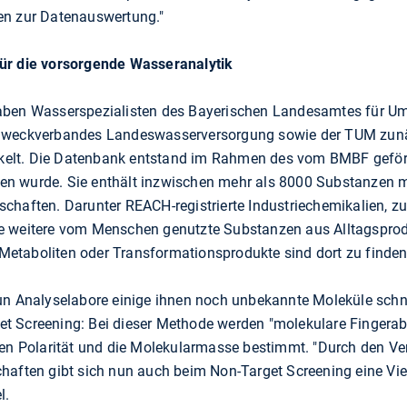
en zur Datenauswertung."
ür die vorsorgende Wasseranalytik
aben Wasserspezialisten des Bayerischen Landesamtes für Um
 Zweckverbandes Landeswasserversorgung sowie der TUM zun
elt. Die Datenbank entstand im Rahmen des vom BMBF geförde
n wurde. Sie enthält inzwischen mehr als 8000 Substanzen mi
chaften. Darunter REACH-registrierte Industriechemikalien, 
e weitere vom Menschen genutzte Substanzen aus Alltagsprod
etaboliten oder Transformationsprodukte sind dort zu finden
un Analyselabore einige ihnen noch unbekannte Moleküle schnel
 Screening: Bei dieser Methode werden "molekulare Fingerabd
sen Polarität und die Molekularmasse bestimmt. "Durch den Ver
haften gibt sich nun auch beim Non-Target Screening eine Vie
l.