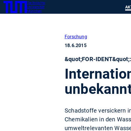
Technische
SKIP
Zeig
AK
Universität
TUM
TO
München
MAIN
CONTENT
Forschung
18.6.2015
&quot;FOR-IDENT&quot;:
Internati
unbekannt
Schadstoffe versickern i
Chemikalien in den Wasse
umweltrelevanten Wasser