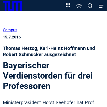
SKIP
Zeige besser passende Version dieser Seite
Zielgruppeneinstieg
Einstellungen
Open
Open
TUM
TO
search
navig
MAIN
Diese Meldung nicht mehr anzeigen
CONTENT
Campus
15.7.2016
Thomas Herzog, Karl-Heinz Hoffmann und
Robert Schmucker ausgezeichnet
Bayerischer
Verdienstorden für drei
Professoren
Ministerpräsident Horst Seehofer hat Prof.