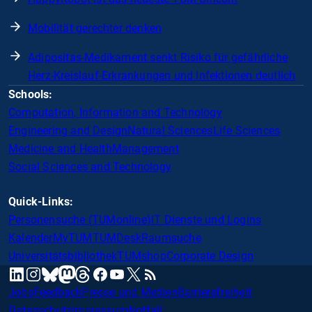
Mobilität gerechter denken
Adipositas-Medikament senkt Risiko für gefährliche
Herz-Kreislauf-Erkrankungen und Infektionen deutlich
Schools:
Computation, Information and Technology
Engineering and Design
Natural Sciences
Life Sciences
Medicine and Health
Management
Social Sciences and Technology
Quick-Links:
Personensuche (TUMonline)
IT Dienste und Logins
Kalender
MyTUM
TUMDesk
Raumsuche
Universitätsbibliothek
TUMshop
Corporate Design
mastodon
linkedin
instagram
threads
facebook
youtube
x
RSS
bluesky
Jobs
Feedback
Presse und Medien
Barrierefreiheit
Datenschutz
Impressum
Notfall