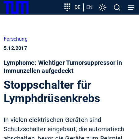
SKIP
Zeige besser passende Version dieser Seite
Zielgruppeneinstieg
DE
EN
Einstellungen
Open
Open
TUM
TO
search
navig
MAIN
Diese Meldung nicht mehr anzeigen
CONTENT
Forschung
5.12.2017
Lymphome: Wichtiger Tumorsuppressor in
Immunzellen aufgedeckt
Stoppschalter für
Lymphdrüsenkrebs
In vielen elektrischen Geräten sind
Schutzschalter eingebaut, die automatisch
abschalten, bevor die Geräte zum Beispiel