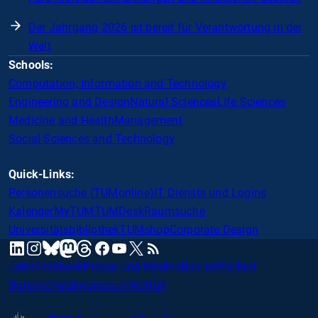
Der Jahrgang 2026 ist bereit für Verantwortung in der
Welt
Schools:
Computation, Information and Technology
Engineering and Design
Natural Sciences
Life Sciences
Medicine and Health
Management
Social Sciences and Technology
Quick-Links:
Personensuche (TUMonline)
IT Dienste und Logins
Kalender
MyTUM
TUMDesk
Raumsuche
Universitätsbibliothek
TUMshop
Corporate Design
mastodon
linkedin
instagram
threads
facebook
youtube
x
RSS
bluesky
Jobs
Feedback
Presse und Medien
Barrierefreiheit
Datenschutz
Impressum
Notfall