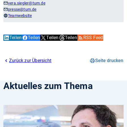
vera.siegler
@tum.de
presse
@tum.de
Teamwebsite
Teilen
Teilen
Teilen
Teilen
RSS Feed
Zurück zur Übersicht
Seite drucken
Aktuelles zum Thema