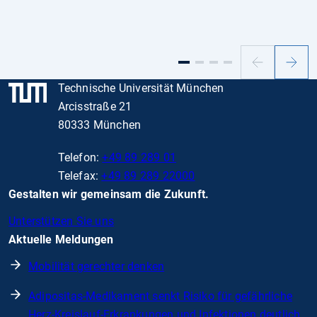
Vorheriger
Nächs
Slide
Slide
Technische Universität München
Arcisstraße 21
80333 München
Telefon:
+49 89 289 01
Telefax:
+49 89 289 22000
Gestalten wir gemeinsam die Zukunft.
Unterstützen Sie uns
Aktuelle Meldungen
Mobilität gerechter denken
Adipositas-Medikament senkt Risiko für gefährliche
Herz-Kreislauf-Erkrankungen und Infektionen deutlich