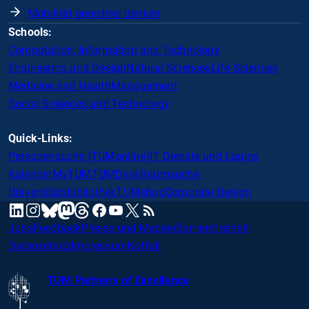
Mobilität gerechter denken
Schools:
Computation, Information and Technology
Engineering and Design
Natural Sciences
Life Sciences
Medicine and Health
Management
Social Sciences and Technology
Quick-Links:
Personensuche (TUMonline)
IT Dienste und Logins
Kalender
MyTUM
TUMDesk
Raumsuche
Universitätsbibliothek
TUMshop
Corporate Design
mastodon
linkedin
instagram
threads
facebook
youtube
x
RSS
bluesky
Jobs
Feedback
Presse und Medien
Barrierefreiheit
Datenschutz
Impressum
Notfall
TUM Partners of Excellence