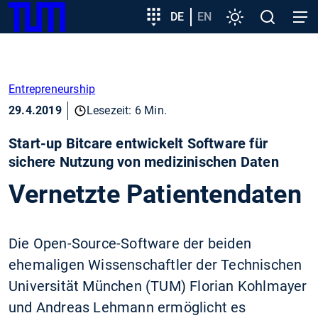
SKIP
Zeige besser passende Version dieser Seite
Zielgruppeneinstieg
DE
EN
Einstellungen
Open
Open
TUM
TO
search
navig
MAIN
Diese Meldung nicht mehr anzeigen
CONTENT
Entrepreneurship
29.4.2019
Lesezeit: 6 Min.
Start-up Bitcare entwickelt Software für
sichere Nutzung von medizinischen Daten
Vernetzte Patientendaten
Die Open-Source-Software der beiden
ehemaligen Wissenschaftler der Technischen
Universität München (TUM) Florian Kohlmayer
und Andreas Lehmann ermöglicht es