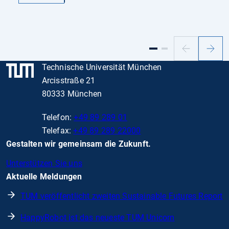
Vorheriger
Nächs
Slide
Slide
Technische Universität München
Arcisstraße 21
80333 München
Telefon:
+49 89 289 01
Telefax:
+49 89 289 22000
Gestalten wir gemeinsam die Zukunft.
Unterstützen Sie uns
Aktuelle Meldungen
TUM veröffentlicht zweiten Sustainable Futures Report
HappyRobot ist das neueste TUM Unicorn