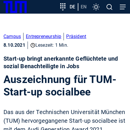
SKIP
Zeige besser passende Version dieser Seite
Zielgruppeneinstieg
DE
EN
Einstellungen
Open
Open
TUM
TO
search
navig
MAIN
Diese Meldung nicht mehr anzeigen
CONTENT
Campus
Entrepreneurship
Präsident
8.10.2021
Lesezeit: 1 Min.
Start-up bringt anerkannte Geflüchtete und
sozial Benachteiligte in Jobs
Auszeichnung für TUM-
Start-up socialbee
Das aus der Technischen Universität München
(TUM) hervorgegangene Start-up socialbee ist
mit dem Audi Generation Award 2021