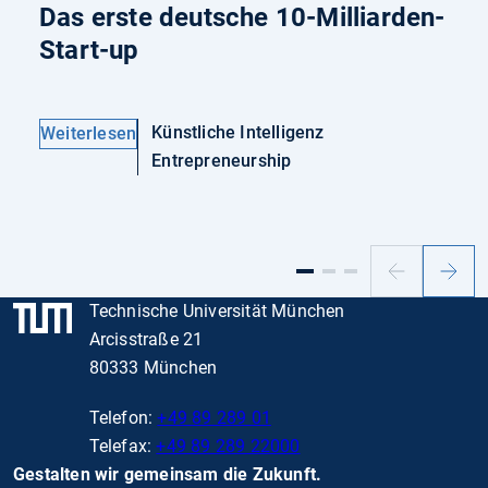
Das erste deutsche 10-Milliarden-
Start-up
Künstliche Intelligenz
Weiterlesen
Entrepreneurship
Vorheriger
Nächs
Slide
Slide
Technische Universität München
Arcisstraße 21
80333 München
Telefon:
+49 89 289 01
Telefax:
+49 89 289 22000
Gestalten wir gemeinsam die Zukunft.