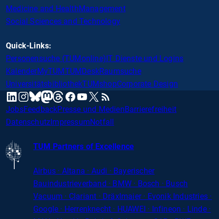
Medicine and Health
Management
Social Sciences and Technology
Quick-Links:
Personensuche (TUMonline)
IT Dienste und Logins
Kalender
MyTUM
TUMDesk
Raumsuche
Universitätsbibliothek
TUMshop
Corporate Design
mastodon
linkedin
instagram
threads
facebook
youtube
x
RSS
bluesky
Jobs
Feedback
Presse und Medien
Barrierefreiheit
Datenschutz
Impressum
Notfall
TUM Partners of Excellence
Airbus · Altana · Audi · Bayerischer
Bauindustrieverband · BMW · Bosch · Busch
Vacuum · Clariant · Dräxlmaier · Evonik Industries
·
Google · Herrenknecht · HUAWEI · Infineon · Linde ·