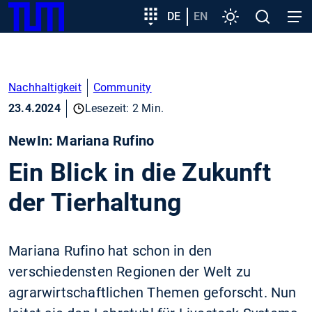
SKIP
Zeige besser passende Version dieser Seite
Zielgruppeneinstieg
DE
EN
Einstellungen
Open
Open
TUM
TO
search
navig
MAIN
Diese Meldung nicht mehr anzeigen
CONTENT
Nachhaltigkeit
Community
23.4.2024
Lesezeit: 2 Min.
NewIn: Mariana Rufino
Ein Blick in die Zukunft
der Tierhaltung
Mariana Rufino hat schon in den
verschiedensten Regionen der Welt zu
agrarwirtschaftlichen Themen geforscht. Nun