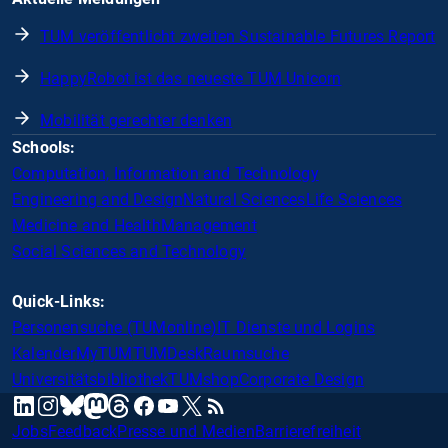
TUM veröffentlicht zweiten Sustainable Futures Report
HappyRobot ist das neueste TUM Unicorn
Mobilität gerechter denken
Schools:
Computation, Information and Technology
Engineering and Design
Natural Sciences
Life Sciences
Medicine and Health
Management
Social Sciences and Technology
Quick-Links:
Personensuche (TUMonline)
IT Dienste und Logins
Kalender
MyTUM
TUMDesk
Raumsuche
Universitätsbibliothek
TUMshop
Corporate Design
mastodon
linkedin
instagram
threads
facebook
youtube
x
RSS
bluesky
Jobs
Feedback
Presse und Medien
Barrierefreiheit