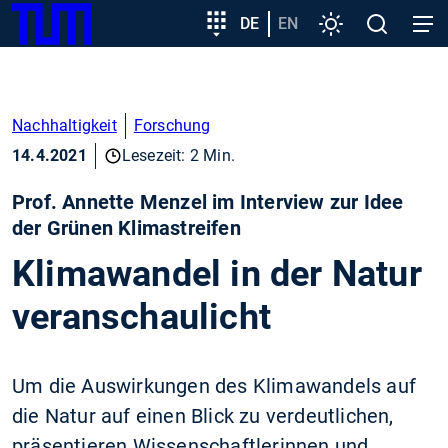
SKIP
Zeige besser passende Version dieser Seite
Zielgruppeneinstieg
DE
EN
Einstellungen
Open
Open
TUM
TO
search
navig
MAIN
Diese Meldung nicht mehr anzeigen
CONTENT
Nachhaltigkeit
Forschung
14.4.2021
Lesezeit: 2 Min.
Prof. Annette Menzel im Interview zur Idee
der Grünen Klimastreifen
Klimawandel in der Natur
veranschaulicht
Um die Auswirkungen des Klimawandels auf
die Natur auf einen Blick zu verdeutlichen,
präsentieren Wissenschaftlerinnen und