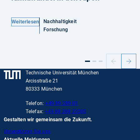
Nachhaltigkeit
Weiterlesen
Forschung
Vorheriger
Nächs
Slide
Slide
Technische Universität München
Arcisstraße 21
80333 München
Telefon:
+49 89 289 01
Telefax:
+49 89 289 22000
Gestalten wir gemeinsam die Zukunft.
Unterstützen Sie uns
Aktuelle Meldungen