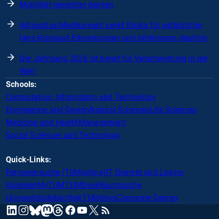
Mobilität gerechter denken
Adipositas-Medikament senkt Risiko für gefährliche
Herz-Kreislauf-Erkrankungen und Infektionen deutlich
Der Jahrgang 2026 ist bereit für Verantwortung in der
Welt
Schools:
Computation, Information and Technology
Engineering and Design
Natural Sciences
Life Sciences
Medicine and Health
Management
Social Sciences and Technology
Quick-Links:
Personensuche (TUMonline)
IT Dienste und Logins
Kalender
MyTUM
TUMDesk
Raumsuche
Universitätsbibliothek
TUMshop
Corporate Design
mastodon
linkedin
instagram
threads
facebook
youtube
x
RSS
bluesky