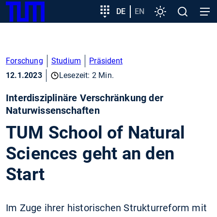
SKIP
Zeige besser passende Version dieser Seite
Zielgruppeneinstieg
DE
EN
Einstellungen
Open
Open
TUM
TO
search
navig
MAIN
Diese Meldung nicht mehr anzeigen
CONTENT
Forschung
Studium
Präsident
12.1.2023
Lesezeit: 2 Min.
Interdisziplinäre Verschränkung der
Naturwissenschaften
TUM School of Natural
Sciences geht an den
Start
Im Zuge ihrer historischen Strukturreform mit