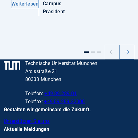
Campus
Weiterlesen
Präsident
Vorheriger
Nächs
Slide
Slide
Technische Universität München
Arcisstraße 21
80333 München
Telefon:
+49 89 289 01
Telefax:
+49 89 289 22000
Gestalten wir gemeinsam die Zukunft.
Unterstützen Sie uns
Aktuelle Meldungen