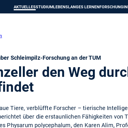
e besser passende Version dieser Seite
Diese Meldung nicht mehr an
AKTUELLES
STUDIUM
LEBENSLANGES LERNEN
FORSCHUNG
I
n
über Schleimpilz-Forschung an der TUM
nzeller den Weg dur
findet
e Tiere, verblüffte Forscher – tierische Intelligen
erichtet über die erstaunlichen Fähigkeiten von 
es Physarum polycephalum, den Karen Alim, Profe