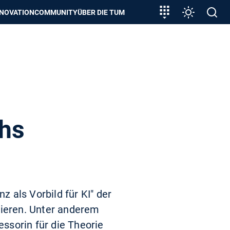
zeigen
Zielgruppeneinstieg
Einstellunge
Open
NNOVATION
COMMUNITY
ÜBER DIE TUM
search
chs
z als Vorbild für KI" der
Tieren. Unter anderem
ssorin für die Theorie