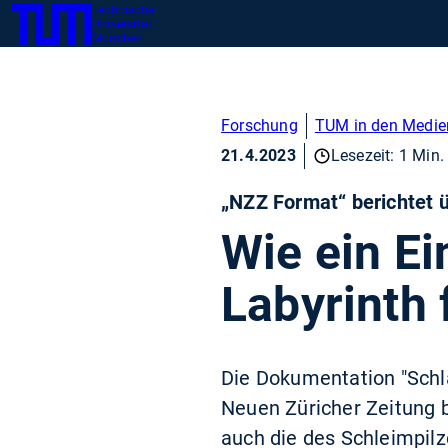
Technische
SKIP
Zeig
Universität
TUM
TO
München
MAIN
CONTENT
Forschung
TUM in den Medie
21.4.2023
Lesezeit: 1 Min.
„NZZ Format“ berichtet 
Wie ein Ei
Labyrinth 
Die Dokumentation "Schlau
Neuen Züricher Zeitung b
auch die des Schleimpilz