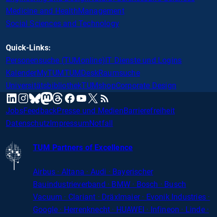
Medicine and Health
Management
Social Sciences and Technology
Quick-Links:
Personensuche (TUMonline)
IT Dienste und Logins
Kalender
MyTUM
TUMDesk
Raumsuche
Universitätsbibliothek
TUMshop
Corporate Design
mastodon
linkedin
instagram
threads
facebook
youtube
x
RSS
bluesky
Jobs
Feedback
Presse und Medien
Barrierefreiheit
Datenschutz
Impressum
Notfall
TUM Partners of Excellence
Airbus · Altana · Audi · Bayerischer
Bauindustrieverband · BMW · Bosch · Busch
Vacuum · Clariant · Dräxlmaier · Evonik Industries
·
Google · Herrenknecht · HUAWEI · Infineon · Linde ·