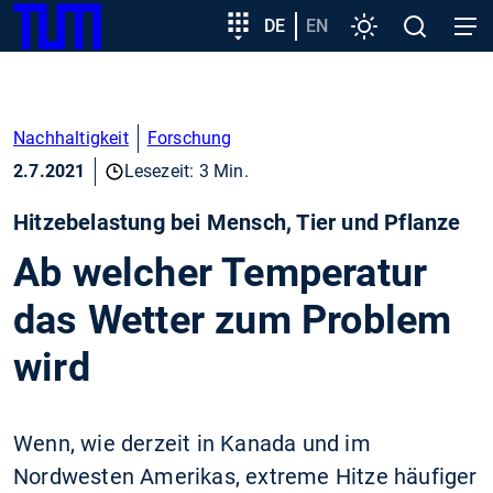
SKIP
Zeige besser passende Version dieser Seite
Zielgruppeneinstieg
DE
EN
Einstellungen
Open
Open
TUM
TO
search
navig
MAIN
Diese Meldung nicht mehr anzeigen
CONTENT
Nachhaltigkeit
Forschung
2.7.2021
Lesezeit: 3 Min.
Hitzebelastung bei Mensch, Tier und Pflanze
Ab welcher Temperatur
das Wetter zum Problem
wird
Wenn, wie derzeit in Kanada und im
Nordwesten Amerikas, extreme Hitze häufiger