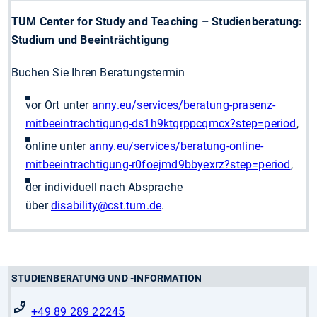
TUM Center for Study and Teaching – Studienberatung:
Studium und Beeinträchtigung
Buchen Sie Ihren Beratungstermin
vor Ort unter
anny.eu/services/beratung-prasenz-
mitbeeintrachtigung-ds1h9ktgrppcqmcx?step=period
,
online unter
anny.eu/services/beratung-online-
mitbeeintrachtigung-r0foejmd9bbyexrz?step=period
,
der individuell nach Absprache
über
disability
@cst.tum.de
.
STUDIENBERATUNG UND -INFORMATION
+49 89 289 22245