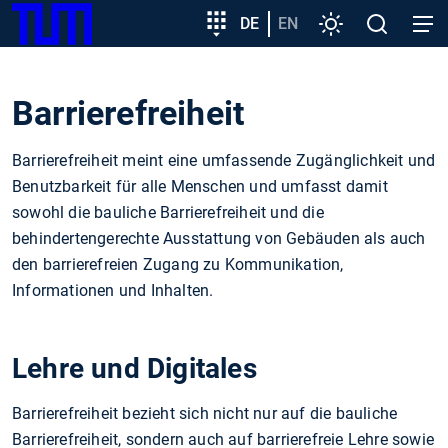
SKIP
Zeige besser passende Version dieser Seite
Zielgruppeneinstieg
DE
EN
Einstellungen
Open
Open
TUM
TO
search
navig
MAIN
Diese Meldung nicht mehr anzeigen
CONTENT
Barrierefreiheit
Barrierefreiheit meint eine umfassende Zugänglichkeit und
Benutzbarkeit für alle Menschen und umfasst damit
sowohl die bauliche Barrierefreiheit und die
behindertengerechte Ausstattung von Gebäuden als auch
den barrierefreien Zugang zu Kommunikation,
Informationen und Inhalten.
Lehre und Digitales
Barrierefreiheit bezieht sich nicht nur auf die bauliche
Barrierefreiheit, sondern auch auf barrierefreie Lehre sowie