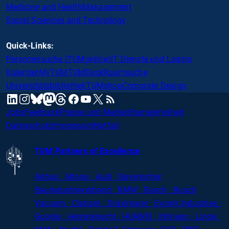
Medicine and Health
Management
Social Sciences and Technology
Quick-Links:
Personensuche (TUMonline)
IT Dienste und Logins
Kalender
MyTUM
TUMDesk
Raumsuche
Universitätsbibliothek
TUMshop
Corporate Design
mastodon
linkedin
instagram
threads
facebook
youtube
x
RSS
bluesky
Jobs
Feedback
Presse und Medien
Barrierefreiheit
Datenschutz
Impressum
Notfall
TUM Partners of Excellence
Airbus · Altana · Audi · Bayerischer
Bauindustrieverband · BMW · Bosch · Busch
Vacuum · Clariant · Dräxlmaier · Evonik Industries
·
Google · Herrenknecht · HUAWEI · Infineon · Linde ·