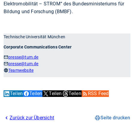
Elektromobilität – STROM“ des Bundesministeriums für
Bildung und Forschung (BMBF).
Technische Universität München
Corporate Communications Center
presse
@tum.de
presse
@tum.de
Teamwebsite
Teilen
Teilen
Teilen
Teilen
RSS Feed
Zurück zur Übersicht
Seite drucken