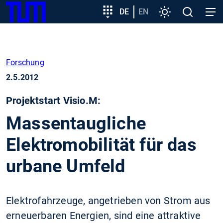
SKIP
Zeige besser passende Version dieser Seite
Zielgruppeneinstieg
DE
EN
Einstellungen
Open
Open
TUM
TO
search
navig
MAIN
Diese Meldung nicht mehr anzeigen
CONTENT
Forschung
2.5.2012
Projektstart Visio.M:
Massentaugliche
Elektromobilität für das
urbane Umfeld
Elektrofahrzeuge, angetrieben von Strom aus
erneuerbaren Energien, sind eine attraktive