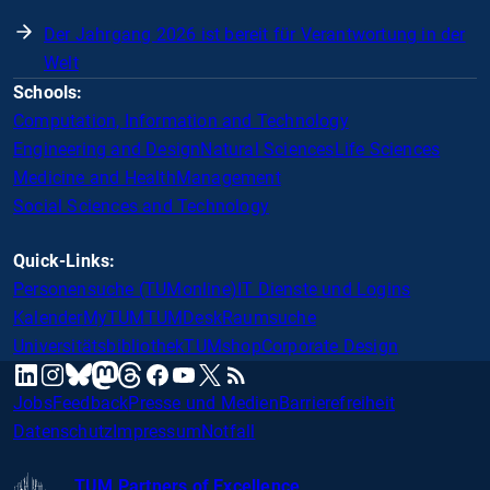
Der Jahrgang 2026 ist bereit für Verantwortung in der
Welt
Schools:
Computation, Information and Technology
Engineering and Design
Natural Sciences
Life Sciences
Medicine and Health
Management
Social Sciences and Technology
Quick-Links:
Personensuche (TUMonline)
IT Dienste und Logins
Kalender
MyTUM
TUMDesk
Raumsuche
Universitätsbibliothek
TUMshop
Corporate Design
mastodon
linkedin
instagram
threads
facebook
youtube
x
RSS
bluesky
Jobs
Feedback
Presse und Medien
Barrierefreiheit
Datenschutz
Impressum
Notfall
TUM Partners of Excellence