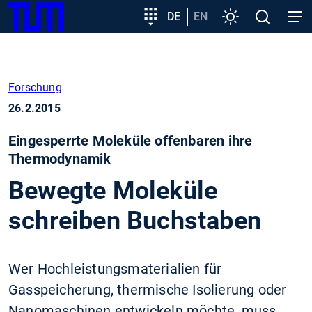
SKIP
Zeige besser passende Version dieser Seite
Zielgruppeneinstieg
DE
EN
Einstellungen
Open
Open
TUM
TO
search
navig
MAIN
Diese Meldung nicht mehr anzeigen
CONTENT
Forschung
26.2.2015
Eingesperrte Moleküle offenbaren ihre
Thermodynamik
Bewegte Moleküle
schreiben Buchstaben
Wer Hochleistungsmaterialien für
Gasspeicherung, thermische Isolierung oder
Nanomaschinen entwickeln möchte, muss