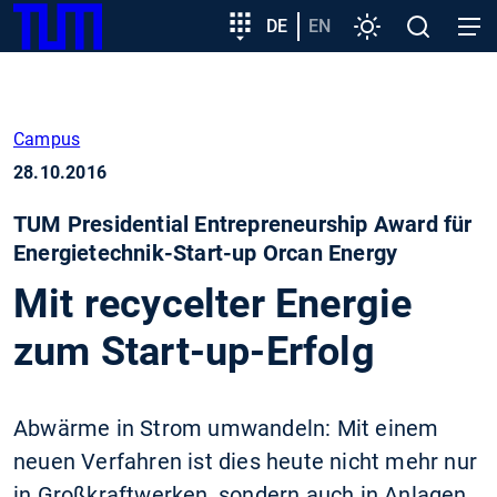
SKIP
Zeige besser passende Version dieser Seite
Zielgruppeneinstieg
DE
EN
Einstellungen
Open
Open
TUM
TO
search
navig
MAIN
Diese Meldung nicht mehr anzeigen
CONTENT
Campus
28.10.2016
TUM Presidential Entrepreneurship Award für
Energietechnik-Start-up Orcan Energy
Mit recycelter Energie
zum Start-up-Erfolg
Abwärme in Strom umwandeln: Mit einem
neuen Verfahren ist dies heute nicht mehr nur
in Großkraftwerken, sondern auch in Anlagen