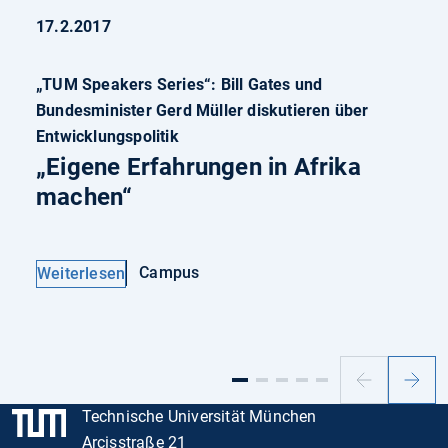
17.2.2017
„TUM Speakers Series“: Bill Gates und
Bundesminister Gerd Müller diskutieren über
Entwicklungspolitik
„Eigene Erfahrungen in Afrika
machen“
Campus
Weiterlesen
Vorheriger
Nächs
Slide
Slide
Technische Universität München
Arcisstraße 21