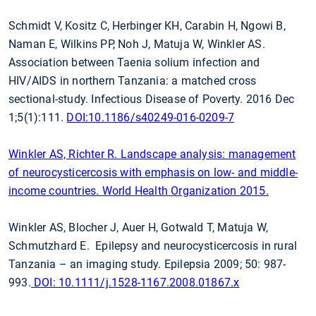
Schmidt V, Kositz C, Herbinger KH, Carabin H, Ngowi B,
Naman E, Wilkins PP, Noh J, Matuja W, Winkler AS.
Association between Taenia solium infection and
HIV/AIDS in northern Tanzania: a matched cross
sectional-study. Infectious Disease of Poverty. 2016 Dec
1;5(1):111.
DOI:10.1186/s40249-016-0209-7
Winkler AS, Richter R. Landscape analysis: management
of neurocysticercosis with emphasis on low- and middle-
income countries. World Health Organization 2015.
Winkler AS, Blocher J, Auer H, Gotwald T, Matuja W,
Schmutzhard E. Epilepsy and neurocysticercosis in rural
Tanzania – an imaging study. Epilepsia 2009; 50: 987-
993.
DOI: 10.1111/j.1528-1167.2008.01867.x