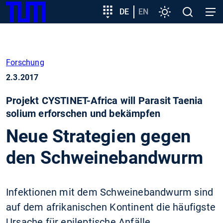
SKIP
Zeige besser passende Version dieser Seite
Zielgruppeneinstieg
DE
EN
Einstellungen
Open
Open
TUM
TO
search
navig
MAIN
Diese Meldung nicht mehr anzeigen
CONTENT
Forschung
2.3.2017
Projekt CYSTINET-Africa will Parasit Taenia
solium erforschen und bekämpfen
Neue Strategien gegen
den Schweinebandwurm
Infektionen mit dem Schweinebandwurm sind
auf dem afrikanischen Kontinent die häufigste
Ursache für epileptische Anfälle.