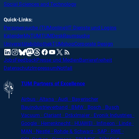
Social Sciences and Technology
Quick-Links:
Personensuche (TUMonline)
IT Dienste und Logins
Kalender
MyTUM
TUMDesk
Raumsuche
Universitätsbibliothek
TUMshop
Corporate Design
mastodon
linkedin
instagram
threads
facebook
youtube
x
RSS
bluesky
Jobs
Feedback
Presse und Medien
Barrierefreiheit
Datenschutz
Impressum
Notfall
TUM Partners of Excellence
Airbus · Altana · Audi · Bayerischer
Bauindustrieverband · BMW · Bosch · Busch
Vacuum · Clariant · Dräxlmaier · Evonik Industries
·
Google · Herrenknecht · HUAWEI · Infineon · Linde ·
MAN · Nestlé · Rohde
&
Schwarz · SAP · RWE ·