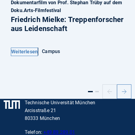
Dokumentarfilm von Prof. Stephan Trüby auf dem
Doku.Arts-Filmfestival
Friedrich Mielke: Treppenforscher
aus Leidenschaft
Campus
Weiterlesen
Vorheriger
Nächs
Slide
Slide
Technische Universität München
Arcisstraße 21
80333 München
Telefon:
+49 89 289 01