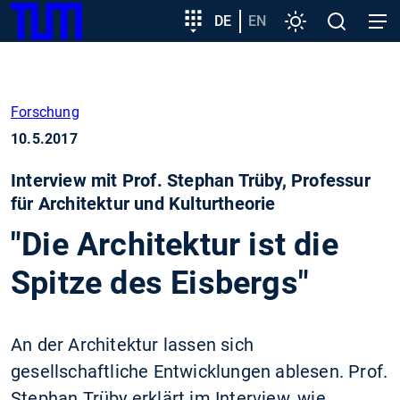
SKIP
Zeige besser passende Version dieser Seite
Zielgruppeneinstieg
DE
EN
Einstellungen
Open
Open
TUM
TO
search
navig
MAIN
Diese Meldung nicht mehr anzeigen
CONTENT
Forschung
10.5.2017
Interview mit Prof. Stephan Trüby, Professur
für Architektur und Kulturtheorie
"Die Architektur ist die
Spitze des Eisbergs"
An der Architektur lassen sich
gesellschaftliche Entwicklungen ablesen. Prof.
Stephan Trüby erklärt im Interview, wie