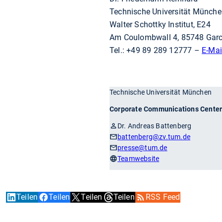
Technische Universität Münch
Walter Schottky Institut, E24
Am Coulombwall 4, 85748 Gar
Tel.: +49 89 289 12777 –
E-Mai
Technische Universität München
Corporate Communications Cente
Dr. Andreas Battenberg
battenberg
@zv.tum.de
presse
@tum.de
Teamwebsite
Teilen
Teilen
Teilen
Teilen
RSS Feed