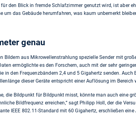
 für den Blick in fremde Schlafzimmer genutzt wird, ist aber 
e um das Gebäude herumfahren, was kaum unbemerkt bleiben d
meter genau
n Bildern aus Mikrowellenstrahlung spezielle Sender mit großer
aten ermöglichte es den Forschern, auch mit der sehr geringe
 in den Frequenzbändern 2,4 und 5 Gigahertz senden. Auch B
lenlänge dieser Geräte entspricht einer Auflösung im Bereich 
ne, die Bildpunkt für Bildpunkt misst, könnte man auch eine g
iche Bildfrequenz erreichen,“ sagt Philipp Holl, der die Vers
nte IEEE 802.11-Standard mit 60 Gigahertz, erschließen eine 