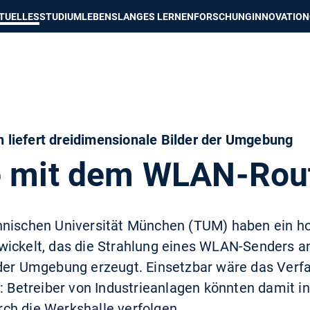
e besser passende Version dieser Seite
Diese Meldung nicht mehr an
TUELLES
STUDIUM
LEBENSLANGES LERNEN
FORSCHUNG
INNOVATION
liefert dreidimensionale Bilder der Umgebung
e mit dem WLAN-Rou
hnischen Universität München (TUM) haben ein ho
wickelt, das die Strahlung eines WLAN-Senders an
 der Umgebung erzeugt. Einsetzbar wäre das Verf
0: Betreiber von Industrieanlagen könnten damit i
ch die Werkshalle verfolgen.