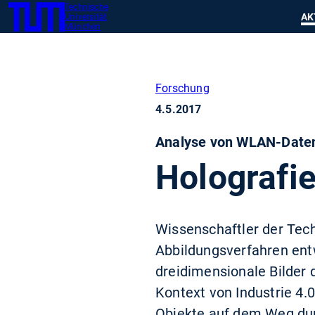
Technische
SKIP
Zeig
AK
Universität
TUM
TO
München
MAIN
CONTENT
Forschung
4.5.2017
Analyse von WLAN-Daten 
Holografi
Wissenschaftler der Tec
Abbildungsverfahren ent
dreidimensionale Bilder
Kontext von Industrie 4.
Objekte auf dem Weg dur