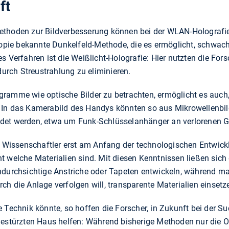
ft
ethoden zur Bildverbesserung können bei der WLAN-Holografie
skopie bekannte Dunkelfeld-Methode, die es ermöglicht, schwac
s Verfahren ist die Weißlicht-Holografie: Hier nutzten die For
rch Streustrahlung zu eliminieren.
ramme wie optische Bilder zu betrachten, ermöglicht es auch,
 In das Kamerabild des Handys könnten so aus Mikrowellenb
det werden, etwa um Funk-Schlüsselanhänger an verlorenen G
ie Wissenschaftler erst am Anfang der technologischen Entwick
t welche Materialien sind. Mit diesen Kenntnissen ließen sic
ndurchsichtige Anstriche oder Tapeten entwickeln, während man
ch die Anlage verfolgen will, transparente Materialien einsetz
 Technik könnte, so hoffen die Forscher, in Zukunft bei der S
estürzten Haus helfen: Während bisherige Methoden nur die Ort