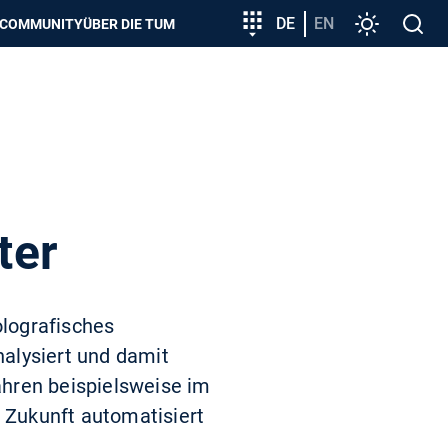
zeigen
Zielgruppeneinstieg
DE
EN
Einstellunge
Open
COMMUNITY
ÜBER DIE TUM
search
ter
lografisches
alysiert und damit
ahren beispielsweise im
n Zukunft automatisiert