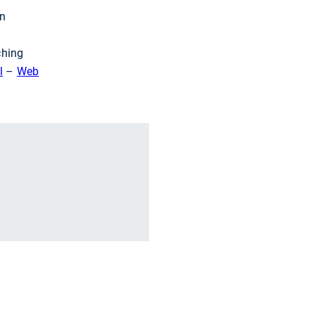
en
ching
l
–
Web
r