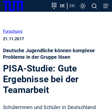
SKIP
Zeige besser passende Version dieser Seite
Zielgruppeneinstieg
DE
EN
Einstellungen
Open
Open
TUM
TO
search
navig
MAIN
Diese Meldung nicht mehr anzeigen
CONTENT
Forschung
21.11.2017
Deutsche Jugendliche können komplexe
Probleme in der Gruppe lösen
PISA-Studie: Gute
Ergebnisse bei der
Teamarbeit
Schülerinnen und Schüler in Deutschland