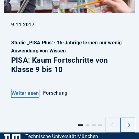
9.11.2017
Studie „PISA Plus“: 16-Jährige lernen nur wenig
Anwendung von Wissen
PISA: Kaum Fortschritte von
Klasse 9 bis 10
Forschung
Weiterlesen
Vorheriger
Nächs
Slide
Slide
Technische Universität München