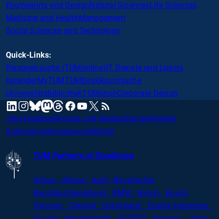
Engineering and Design
Natural Sciences
Life Sciences
Medicine and Health
Management
Social Sciences and Technology
Quick-Links:
Personensuche (TUMonline)
IT Dienste und Logins
Kalender
MyTUM
TUMDesk
Raumsuche
Universitätsbibliothek
TUMshop
Corporate Design
mastodon
linkedin
instagram
threads
facebook
youtube
x
RSS
bluesky
Jobs
Feedback
Presse und Medien
Barrierefreiheit
Datenschutz
Impressum
Notfall
TUM Partners of Excellence
Airbus · Altana · Audi · Bayerischer
Bauindustrieverband · BMW · Bosch · Busch
Vacuum · Clariant · Dräxlmaier · Evonik Industries
·
Google · Herrenknecht · HUAWEI · Infineon · Linde ·