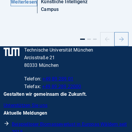
Künstliche Intelligenz
Weiterlesen
Campus
Vorheriger
Nächs
Slide
Slide
Technische Universität München
Arcisstraße 21
80333 München
Telefon:
+49 89 289 01
Telefax:
+49 89 289 22000
Gestalten wir gemeinsam die Zukunft.
Unterstützen Sie uns
Aktuelle Meldungen
Beispielloser Biomasseverlust in Europas Wäldern seit
2018