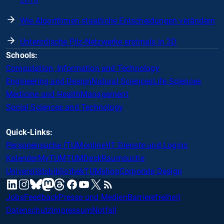
Wie Algorithmen staatliche Entscheidungen verändern
Unterirdische Pilz-Netzwerke erstmals in 3D
Schools:
Computation, Information and Technology
Engineering and Design
Natural Sciences
Life Sciences
Medicine and Health
Management
Social Sciences and Technology
Quick-Links:
Personensuche (TUMonline)
IT Dienste und Logins
Kalender
MyTUM
TUMDesk
Raumsuche
Universitätsbibliothek
TUMshop
Corporate Design
mastodon
linkedin
instagram
threads
facebook
youtube
x
RSS
bluesky
Jobs
Feedback
Presse und Medien
Barrierefreiheit
Datenschutz
Impressum
Notfall