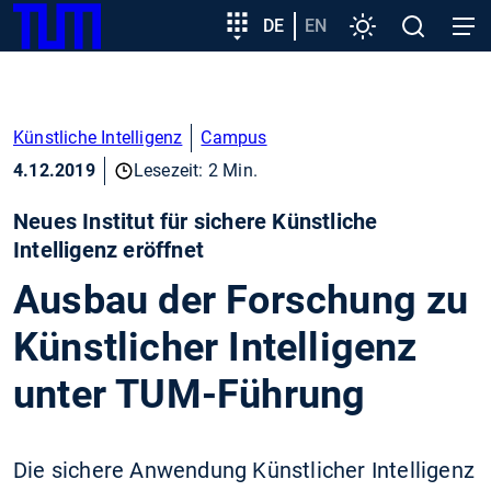
SKIP
Zeige besser passende Version dieser Seite
Zielgruppeneinstieg
DE
EN
Einstellungen
Open
Open
TUM
TO
search
navig
MAIN
Diese Meldung nicht mehr anzeigen
CONTENT
Künstliche Intelligenz
Campus
4.12.2019
Lesezeit: 2 Min.
Neues Institut für sichere Künstliche
Intelligenz eröffnet
Ausbau der Forschung zu
Künstlicher Intelligenz
unter TUM-Führung
Die sichere Anwendung Künstlicher Intelligenz