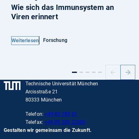
Wie sich das Immunsystem an
Viren erinnert
Forschung
Weiterlesen
Vorheriger
Nächs
Slide
Slide
Technische Universität München
Arcisstraße 21
80333 München
Telefon:
+49 89 289 01
Telefax:
+49 89 289 22000
Gestalten wir gemeinsam die Zukunft.