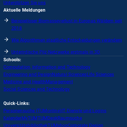
Unterstützen Sie uns
Aktuelle Meldungen
Beispielloser Biomasseverlust in Europas Wäldern seit
2018
Wie Algorithmen staatliche Entscheidungen verändern
Unterirdische Pilz-Netzwerke erstmals in 3D
Schools:
Computation, Information and Technology
Engineering and Design
Natural Sciences
Life Sciences
Medicine and Health
Management
Social Sciences and Technology
Quick-Links:
Personensuche (TUMonline)
IT Dienste und Logins
Kalender
MyTUM
TUMDesk
Raumsuche
Universitätsbibliothek
TUMshop
Corporate Design