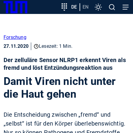
SKIP
Zeige besser passende Version dieser Seite
Zielgruppeneinstieg
DE
EN
Einstellungen
Open
Open
TUM
TO
search
navig
MAIN
Diese Meldung nicht mehr anzeigen
CONTENT
Forschung
27.11.2020
Lesezeit: 1 Min.
Der zelluläre Sensor NLRP1 erkennt Viren als
fremd und löst Entzündungsreaktion aus
Damit Viren nicht unter
die Haut gehen
Die Entscheidung zwischen „fremd“ und
„selbst“ ist für den Körper überlebenswichtig.
Nur so können Pathogene und Fremdstoffe