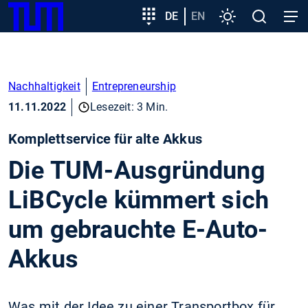
SKIP
Zeige besser passende Version dieser Seite
Zielgruppeneinstieg
DE
EN
Einstellungen
Open
Open
TUM
TO
search
navig
MAIN
Diese Meldung nicht mehr anzeigen
CONTENT
Nachhaltigkeit
Entrepreneurship
11.11.2022
Lesezeit: 3 Min.
Komplettservice für alte Akkus
Die TUM-Ausgründung
LiBCycle kümmert sich
um gebrauchte E-Auto-
Akkus
Was mit der Idee zu einer Transportbox für