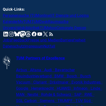
Quick-Links:
Personensuche (TUMonline)
IT Dienste und Logins
Kalender
MyTUM
TUMDesk
Raumsuche
Universitätsbibliothek
TUMshop
Corporate Design
mastodon
linkedin
instagram
threads
facebook
youtube
x
RSS
bluesky
Jobs
Feedback
Presse und Medien
Barrierefreiheit
Datenschutz
Impressum
Notfall
TUM Partners of Excellence
Airbus · Altana · Audi · Bayerischer
Bauindustrieverband · BMW · Bosch · Busch
Vacuum · Clariant · Dräxlmaier · Evonik Industries
·
Google · Herrenknecht · HUAWEI · Infineon · Linde ·
MAN · Nestlé · Rohde
&
Schwarz · SAP · RWE ·
SGL
Carbon
· Siemens · TRUMPF · TÜV Süd ·