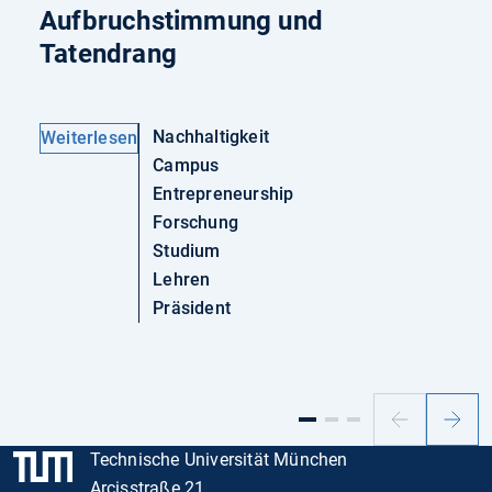
Aufbruchstimmung und
Tatendrang
Nachhaltigkeit
Weiterlesen
Campus
Entrepreneurship
Forschung
Studium
Lehren
Präsident
Vorheriger
Nächs
Slide
Slide
Technische Universität München
Arcisstraße 21