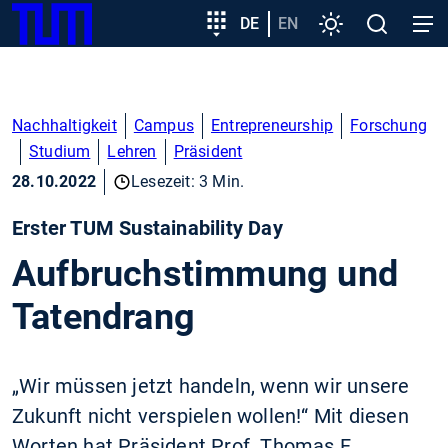
SKIP
Zeige besser passende Version dieser Seite
Zielgruppeneinstieg
DE
EN
Einstellungen
Open
Open
TUM
TO
search
navig
MAIN
Diese Meldung nicht mehr anzeigen
CONTENT
Nachhaltigkeit
Campus
Entrepreneurship
Forschung
Studium
Lehren
Präsident
28.10.2022
Lesezeit: 3 Min.
Erster TUM Sustainability Day
Aufbruchstimmung und
Tatendrang
„Wir müssen jetzt handeln, wenn wir unsere
Zukunft nicht verspielen wollen!“ Mit diesen
Worten hat Präsident Prof. Thomas F.