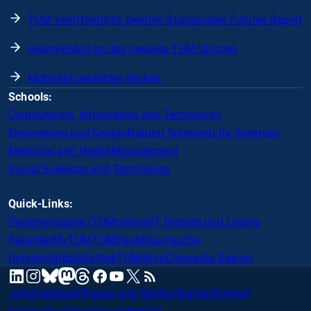
TUM veröffentlicht zweiten Sustainable Futures Report
HappyRobot ist das neueste TUM Unicorn
Mobilität gerechter denken
Schools:
Computation, Information and Technology
Engineering and Design
Natural Sciences
Life Sciences
Medicine and Health
Management
Social Sciences and Technology
Quick-Links:
Personensuche (TUMonline)
IT Dienste und Logins
Kalender
MyTUM
TUMDesk
Raumsuche
Universitätsbibliothek
TUMshop
Corporate Design
mastodon
linkedin
instagram
threads
facebook
youtube
x
RSS
bluesky
Jobs
Feedback
Presse und Medien
Barrierefreiheit