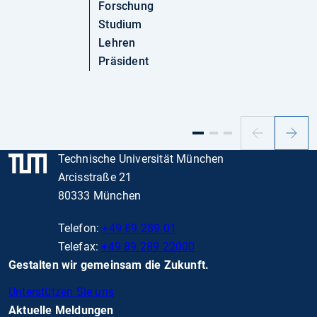
Forschung
Studium
Lehren
Präsident
Vorheriger
Nächs
Slide
Slide
Technische Universität München
Arcisstraße 21
80333 München
Telefon:
+49 89 289 01
Telefax:
+49 89 289 22000
Gestalten wir gemeinsam die Zukunft.
Unterstützen Sie uns
Aktuelle Meldungen