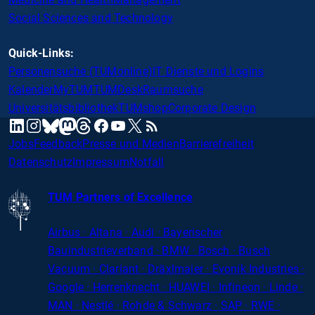
Social Sciences and Technology
Quick-Links:
Personensuche (TUMonline)
IT Dienste und Logins
Kalender
MyTUM
TUMDesk
Raumsuche
Universitätsbibliothek
TUMshop
Corporate Design
mastodon
linkedin
instagram
threads
facebook
youtube
x
RSS
bluesky
Jobs
Feedback
Presse und Medien
Barrierefreiheit
Datenschutz
Impressum
Notfall
TUM Partners of Excellence
Airbus · Altana · Audi · Bayerischer
Bauindustrieverband · BMW · Bosch · Busch
Vacuum · Clariant · Dräxlmaier · Evonik Industries
·
Google · Herrenknecht · HUAWEI · Infineon · Linde ·
MAN · Nestlé · Rohde
&
Schwarz · SAP · RWE ·