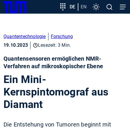
SKIP
Zeige besser passende Version dieser Seite
Zielgruppeneinstieg
DE
EN
Einstellungen
Open
Open
TUM
TO
search
navig
MAIN
Diese Meldung nicht mehr anzeigen
CONTENT
Quantentechnologie
Forschung
19.10.2023
Lesezeit: 3 Min.
Quantensensoren ermöglichen NMR-
Verfahren auf mikroskopischer Ebene
Ein Mini-
Kernspintomograf aus
Diamant
Die Entstehung von Tumoren beginnt mit