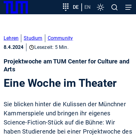
SKIP
Zeige besser passende Version dieser Seite
Zielgruppeneinstieg
DE
EN
Einstellungen
Open
Open
TUM
TO
search
navig
MAIN
Diese Meldung nicht mehr anzeigen
CONTENT
Lehren
Studium
Community
8.4.2024
Lesezeit: 5 Min.
Projektwoche am TUM Center for Culture and
Arts
Eine Woche im Theater
Sie blicken hinter die Kulissen der Münchner
Kammerspiele und bringen ihr eigenes
Science-Fiction-Stück auf die Bühne: Wir
haben Studierende bei einer Projektwoche des