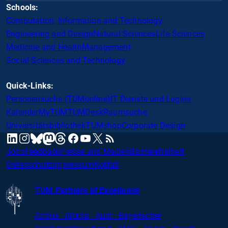
Schools:
Computation, Information and Technology
Engineering and Design
Natural Sciences
Life Sciences
Medicine and Health
Management
Social Sciences and Technology
Quick-Links:
Personensuche (TUMonline)
IT Dienste und Logins
Kalender
MyTUM
TUMDesk
Raumsuche
Universitätsbibliothek
TUMshop
Corporate Design
mastodon
linkedin
instagram
threads
facebook
youtube
x
RSS
bluesky
Jobs
Feedback
Presse und Medien
Barrierefreiheit
Datenschutz
Impressum
Notfall
TUM Partners of Excellence
Airbus · Altana · Audi · Bayerischer