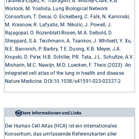
Talavera-Lopez, K. Travaglini, A. Wilbrey-Clark, K.B.
Worlock, M. Yoshida, Lung Biological Network
Consortium, T. Desai, O. Eickelberg, C. Falk, N. Kaminski,
M. Krasnow, R. Lafyatis, M. Nikolíc, J. Powell, J.
Rajagopal, O. Rozenblatt-Rosen, M.A. Seibold, D.
Sheppard, S.A. Teichmann, A. Tsankov, J. Whitsett, Y. Xu,
N.E. Banovich, P. Barbry, T.E. Duong, K.B. Meyer, J.A.
Kropski, D. Pe'er, H.B. Schiller, P.R. Tata, J.L. Schultze, A.V.
Misharin, M.C. Nawijn, M.D. Luecken, F. Theis (2023): An
integrated cell atlas of the lung in health and disease.
Nature Medicine. DOI:10.1038/s41591-023-02327-2
Weitere Informationen und Links
Der Human Cell Atlas (HCA) ist ein internationales
Konsortium, das umfassende Referenzkarten aller