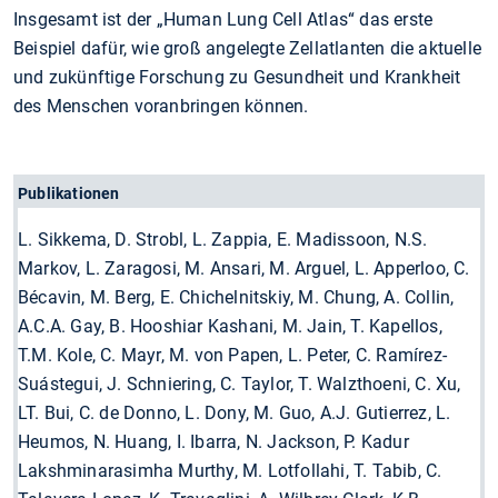
Insgesamt ist der „Human Lung Cell Atlas“ das erste
Beispiel dafür, wie groß angelegte Zellatlanten die aktuelle
und zukünftige Forschung zu Gesundheit und Krankheit
des Menschen voranbringen können.
Publikationen
L. Sikkema, D. Strobl, L. Zappia, E. Madissoon, N.S.
Markov, L. Zaragosi, M. Ansari, M. Arguel, L. Apperloo, C.
Bécavin, M. Berg, E. Chichelnitskiy, M. Chung, A. Collin,
A.C.A. Gay, B. Hooshiar Kashani, M. Jain, T. Kapellos,
T.M. Kole, C. Mayr, M. von Papen, L. Peter, C. Ramírez-
Suástegui, J. Schniering, C. Taylor, T. Walzthoeni, C. Xu,
LT. Bui, C. de Donno, L. Dony, M. Guo, A.J. Gutierrez, L.
Heumos, N. Huang, I. Ibarra, N. Jackson, P. Kadur
Lakshminarasimha Murthy, M. Lotfollahi, T. Tabib, C.