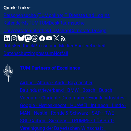
Quick-Links:
Personensuche (TUMonline)
IT Dienste und Logins
Kalender
MyTUM
TUMDesk
Raumsuche
Universitätsbibliothek
TUMshop
Corporate Design
mastodon
linkedin
instagram
threads
facebook
youtube
x
RSS
bluesky
Jobs
Feedback
Presse und Medien
Barrierefreiheit
Datenschutz
Impressum
Notfall
TUM Partners of Excellence
Airbus · Altana · Audi · Bayerischer
Bauindustrieverband · BMW · Bosch · Busch
Vacuum · Clariant · Dräxlmaier · Evonik Industries
·
Google · Herrenknecht · HUAWEI · Infineon · Linde ·
MAN · Nestlé · Rohde
&
Schwarz · SAP · RWE ·
SGL
Carbon
· Siemens · TRUMPF · TÜV Süd ·
Vereinigung der Bayerischen Wirtschaft ·