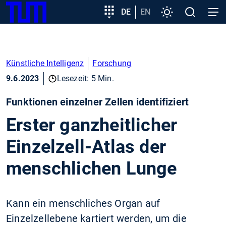
SKIP
Zeige besser passende Version dieser Seite
Zielgruppeneinstieg
DE
EN
Einstellungen
Open
Open
TUM
TO
search
navig
MAIN
Diese Meldung nicht mehr anzeigen
CONTENT
Künstliche Intelligenz
Forschung
9.6.2023
Lesezeit: 5 Min.
Funktionen einzelner Zellen identifiziert
Erster ganzheitlicher
Einzelzell-Atlas der
menschlichen Lunge
Kann ein menschliches Organ auf
Einzelzellebene kartiert werden, um die