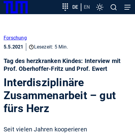
SKIP
Zeige besser passende Version dieser Seite
Zielgruppeneinstieg
DE
EN
Einstellungen
Open
Open
TUM
TO
search
navig
MAIN
Diese Meldung nicht mehr anzeigen
CONTENT
Forschung
5.5.2021
Lesezeit: 5 Min.
Tag des herzkranken Kindes: Interview mit
Prof. Oberhoffer-Fritz und Prof. Ewert
Interdisziplinäre
Zusammenarbeit – gut
fürs Herz
Seit vielen Jahren kooperieren