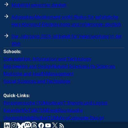
Mobilität gerechter denken
Adipositas-Medikament senkt Risiko für gefährliche
Herz-Kreislauf-Erkrankungen und Infektionen deutlich
Der Jahrgang 2026 ist bereit für Verantwortung in der
Welt
Schools:
Computation, Information and Technology
Engineering and Design
Natural Sciences
Life Sciences
Medicine and Health
Management
Social Sciences and Technology
Quick-Links:
Personensuche (TUMonline)
IT Dienste und Logins
Kalender
MyTUM
TUMDesk
Raumsuche
Universitätsbibliothek
TUMshop
Corporate Design
mastodon
linkedin
instagram
threads
facebook
youtube
x
RSS
bluesky