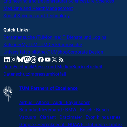
Engineering and Design
Natural Sciences
Life Sciences
Medicine and Health
Management
Social Sciences and Technology
Quick-Links:
Personensuche (TUMonline)
IT Dienste und Logins
Kalender
MyTUM
TUMDesk
Raumsuche
Universitätsbibliothek
TUMshop
Corporate Design
mastodon
linkedin
instagram
threads
facebook
youtube
x
RSS
bluesky
Jobs
Feedback
Presse und Medien
Barrierefreiheit
Datenschutz
Impressum
Notfall
TUM Partners of Excellence
Airbus · Altana · Audi · Bayerischer
Bauindustrieverband · BMW · Bosch · Busch
Vacuum · Clariant · Dräxlmaier · Evonik Industries
·
Google · Herrenknecht · HUAWEI · Infineon · Linde ·