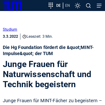
SKIP
Zeige besser passende Version dieser Seite
Zielgruppeneinstieg
DE
EN
Einstellungen
Open
Open
TUM
TO
search
navig
MAIN
Diese Meldung nicht mehr anzeigen
CONTENT
Studium
3.3.2022
Lesezeit: 3 Min.
Die Hg Foundation fördert die &quot;MINT-
Impulse&quot; der TUM
Junge Frauen für
Naturwissenschaft und
Technik begeistern
Junge Frauen für MINT-Fächer zu begeistern –