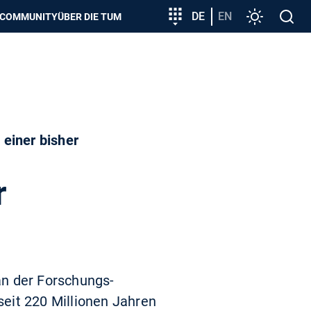
zeigen
Zielgruppeneinstieg
DE
EN
Einstellunge
Open
COMMUNITY
ÜBER DIE TUM
search
einer bisher
r
an der Forschungs-
eit 220 Millionen Jahren