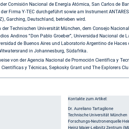
der Comisión Nacional de Energía Atómica, San Carlos de Baril
i der Firma Y-TEC durchgeführt sowie am Instrument ANTARES
), Garching, Deutschland, betrieben wird.
n der Technischen Universität München, dem Consejo Nacional 
tudios Andinos “Don Pablo Groeber”, Universidad Nacional de L
ersidad de Buenos Aires und Laboratorio Argentino de Haces d
 Witwatersrand in Johannesburg, Südafrika.
weise von der Agencia Nacional de Promoción Científica y Tec
 Científicas y Técnicas, Sepkosky Grant und The Explorers Club
Kontakte zum Artikel:
r
Dr. Aureliano Tartaglione
Technische Universität München
Forschungs-Neutronenquelle Hein
Heinz Maier-Leibnitz Zentrum (M