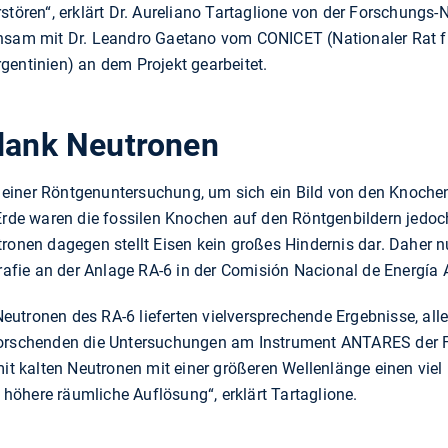
stören“, erklärt Dr. Aureliano Tartaglione von der Forschungs-
insam mit Dr. Leandro Gaetano vom CONICET (Nationaler Rat f
gentinien) an dem Projekt gearbeitet.
 dank Neutronen
einer Röntgenuntersuchung, um sich ein Bild von den Knoch
n Erde waren die fossilen Knochen auf den Röntgenbildern je
tronen dagegen stellt Eisen kein großes Hindernis dar. Daher 
ie an der Anlage RA-6 in der Comisión Nacional de Energía A
utronen des RA-6 lieferten vielversprechende Ergebnisse, alle
Forschenden die Untersuchungen am Instrument ANTARES der 
mit kalten Neutronen mit einer größeren Wellenlänge einen viel
öhere räumliche Auflösung“, erklärt Tartaglione.