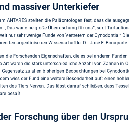
nd massiver Unterkiefer
 am ANTARES stellten die Paläontologen fest, dass die ausge
. „Das war eine große Überraschung für uns“, sagt Tartaglione
weit nur sehr wenige Funde von Vertretern der Cynodontia.“ Die
renden argentinischen Wissenschaftler Dr. José F. Bonaparte
den die Forschenden Eigenschaften, die es bei anderen Funden
Art waren die stark unterschiedliche Anzahl von Zähnen in Obe
im Gegensatz zu allen bisherigen Beobachtungen bei Cynodonti
dem wies der Fund eine weitere Besonderheit auf: einen hohle
iten des Tiers Nerven. Das lässt darauf schließen, dass Tessell
are besaß.
 der Forschung über den Urspru