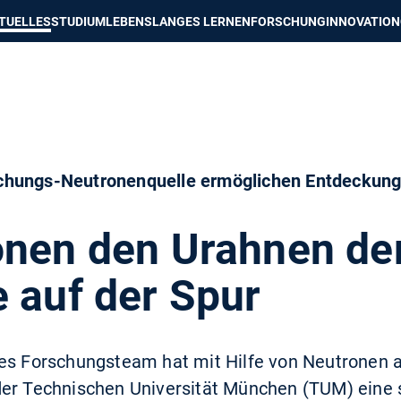
e besser passende Version dieser Seite
Diese Meldung nicht mehr an
TUELLES
STUDIUM
LEBENSLANGES LERNEN
FORSCHUNG
INNOVATION
hungs-Neutronenquelle ermöglichen Entdeckung 
onen den Urahnen de
 auf der Spur
hes Forschungsteam hat mit Hilfe von Neutronen 
der Technischen Universität München (TUM) eine s