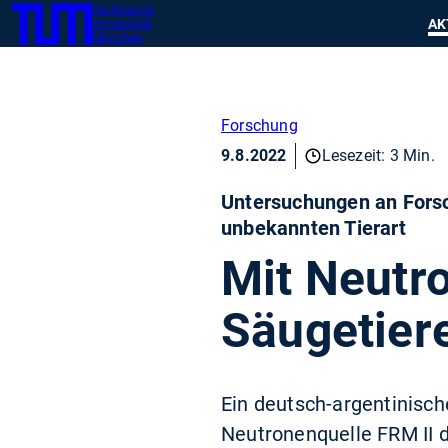
Technische
SKIP
Zeig
AK
Universität
TUM
TO
München
MAIN
CONTENT
Forschung
9.8.2022
Lesezeit: 3 Min.
Untersuchungen an Forsc
unbekannten Tierart
Mit Neutr
Säugetiere
Ein deutsch-argentinisc
Neutronenquelle FRM II 