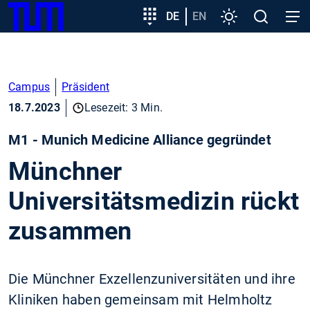
SKIP
Zeige besser passende Version dieser Seite
Zielgruppeneinstieg
DE
EN
Einstellungen
Open
Open
TUM
TO
search
navig
MAIN
Diese Meldung nicht mehr anzeigen
CONTENT
Campus
Präsident
18.7.2023
Lesezeit: 3 Min.
M1 - Munich Medicine Alliance gegründet
Münchner
Universitätsmedizin rückt
zusammen
Die Münchner Exzellenzuniversitäten und ihre
Kliniken haben gemeinsam mit Helmholtz