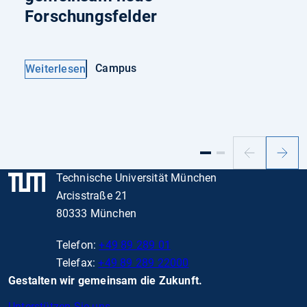
Forschungsfelder
Campus
Weiterlesen
Vorheriger
Nächs
Slide
Slide
Technische Universität München
Arcisstraße 21
80333 München
Telefon:
+49 89 289 01
Telefax:
+49 89 289 22000
Gestalten wir gemeinsam die Zukunft.
Unterstützen Sie uns