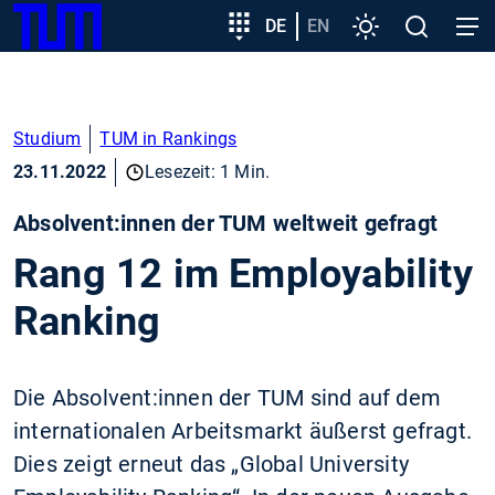
SKIP
Zeige besser passende Version dieser Seite
Zielgruppeneinstieg
DE
EN
Einstellungen
Open
Open
TUM
TO
search
navig
MAIN
Diese Meldung nicht mehr anzeigen
CONTENT
Studium
TUM in Rankings
23.11.2022
Lesezeit: 1 Min.
Absolvent:innen der TUM weltweit gefragt
Rang 12 im Employability
Ranking
Die Absolvent:innen der TUM sind auf dem
internationalen Arbeitsmarkt äußerst gefragt.
Dies zeigt erneut das „Global University