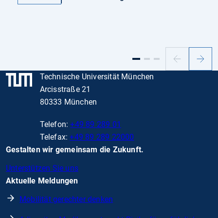
Vorheriger
Nächs
Slide
Slide
Technische Universität München
Arcisstraße 21
80333 München
Telefon:
+49 89 289 01
Telefax:
+49 89 289 22000
Gestalten wir gemeinsam die Zukunft.
Unterstützen Sie uns
Aktuelle Meldungen
Mobilität gerechter denken