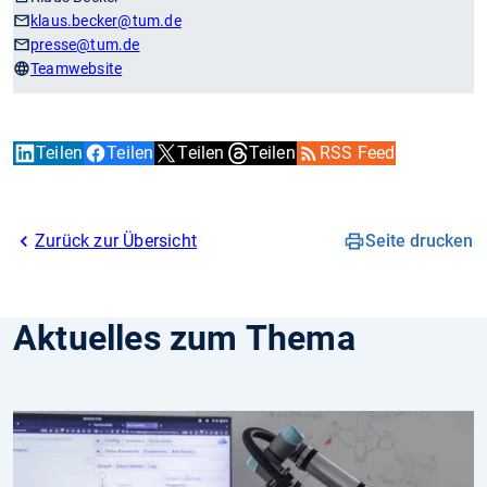
klaus.becker
@tum.de
presse
@tum.de
Teamwebsite
Teilen
Teilen
Teilen
Teilen
RSS Feed
Zurück zur Übersicht
Seite drucken
Aktuelles zum Thema