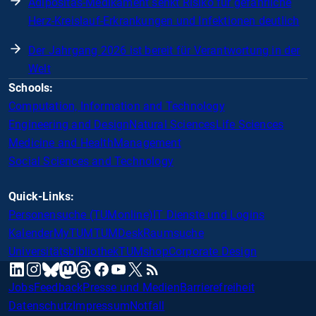
Adipositas-Medikament senkt Risiko für gefährliche
Herz-Kreislauf-Erkrankungen und Infektionen deutlich
Der Jahrgang 2026 ist bereit für Verantwortung in der
Welt
Schools:
Computation, Information and Technology
Engineering and Design
Natural Sciences
Life Sciences
Medicine and Health
Management
Social Sciences and Technology
Quick-Links:
Personensuche (TUMonline)
IT Dienste und Logins
Kalender
MyTUM
TUMDesk
Raumsuche
Universitätsbibliothek
TUMshop
Corporate Design
mastodon
linkedin
instagram
threads
facebook
youtube
x
RSS
bluesky
Jobs
Feedback
Presse und Medien
Barrierefreiheit
Datenschutz
Impressum
Notfall