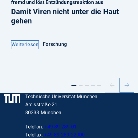
fremd und löst Entzündungsreaktion aus
Damit Viren nicht unter die Haut
gehen
Forschung
Weiterlesen
Vorheriger
Nächs
Slide
Slide
Technische Universität München
Arcisstraße 21
80333 München
Telefon:
+49 89 289 01
Telefax:
+49 89 289 22000