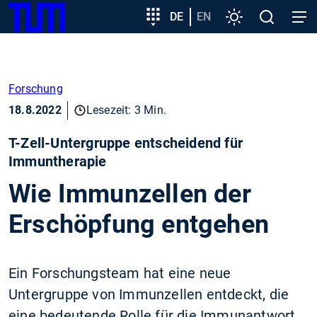
SKIP
Zeige besser passende Version dieser Seite
Zielgruppeneinstieg
DE
EN
Einstellungen
Open
Open
TUM
TO
search
navig
MAIN
Diese Meldung nicht mehr anzeigen
CONTENT
Forschung
18.8.2022
Lesezeit: 3 Min.
T-Zell-Untergruppe entscheidend für
Immuntherapie
Wie Immunzellen der
Erschöpfung entgehen
Ein Forschungsteam hat eine neue
Untergruppe von Immunzellen entdeckt, die
eine bedeutende Rolle für die Immunantwort