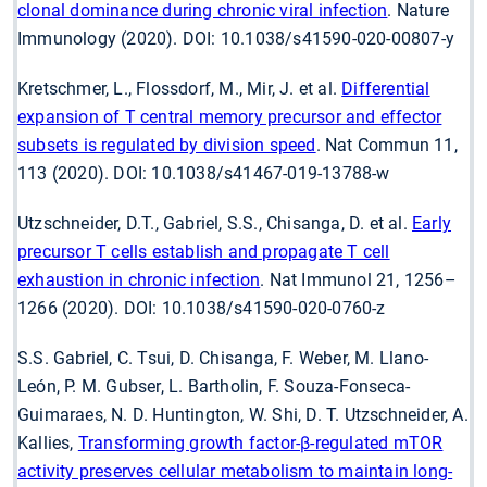
clonal dominance during chronic viral infection
. Nature
Immunology (2020). DOI: 10.1038/s41590-020-00807-y
Kretschmer, L., Flossdorf, M., Mir, J. et al.
Differential
expansion of T central memory precursor and effector
subsets is regulated by division speed
. Nat Commun 11,
113 (2020). DOI: 10.1038/s41467-019-13788-w
Utzschneider, D.T., Gabriel, S.S., Chisanga, D. et al.
Early
precursor T cells establish and propagate T cell
exhaustion in chronic infection
. Nat Immunol 21, 1256–
1266 (2020). DOI: 10.1038/s41590-020-0760-z
S.S. Gabriel, C. Tsui, D. Chisanga, F. Weber, M. Llano-
León, P. M. Gubser, L. Bartholin, F. Souza-Fonseca-
Guimaraes, N. D. Huntington, W. Shi, D. T. Utzschneider, A.
Kallies,
Transforming growth factor-β-regulated mTOR
activity preserves cellular metabolism to maintain long-