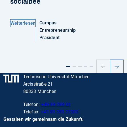
socialbee
Campus
Weiterlesen
Entrepreneurship
Präsident
Vorheriger
Nächs
Slide
Slide
Technische Universität München
Arcisstraße 21
80333 München
Telefon:
+49 89 289 01
Telefax:
+49 89 289 22000
Gestalten wir gemeinsam die Zukunft.