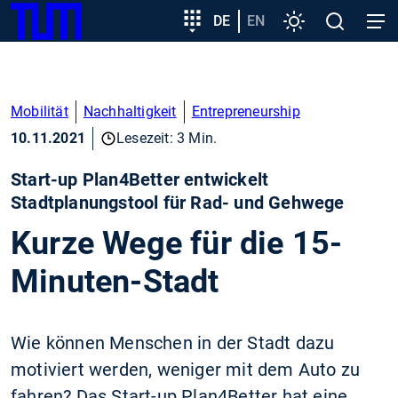
SKIP
Zeige besser passende Version dieser Seite
Zielgruppeneinstieg
DE
EN
Einstellungen
Open
Open
TUM
TO
search
navig
MAIN
Diese Meldung nicht mehr anzeigen
CONTENT
Mobilität
Nachhaltigkeit
Entrepreneurship
10.11.2021
Lesezeit: 3 Min.
Start-up Plan4Better entwickelt
Stadtplanungstool für Rad- und Gehwege
Kurze Wege für die 15-
Minuten-Stadt
Wie können Menschen in der Stadt dazu
motiviert werden, weniger mit dem Auto zu
fahren? Das Start-up Plan4Better hat eine