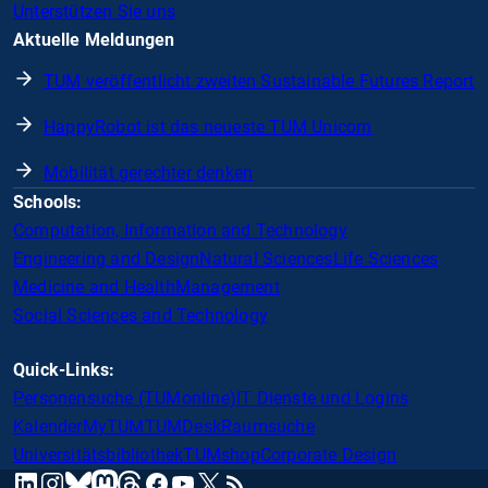
Unterstützen Sie uns
Aktuelle Meldungen
TUM veröffentlicht zweiten Sustainable Futures Report
HappyRobot ist das neueste TUM Unicorn
Mobilität gerechter denken
Schools:
Computation, Information and Technology
Engineering and Design
Natural Sciences
Life Sciences
Medicine and Health
Management
Social Sciences and Technology
Quick-Links:
Personensuche (TUMonline)
IT Dienste und Logins
Kalender
MyTUM
TUMDesk
Raumsuche
Universitätsbibliothek
TUMshop
Corporate Design
mastodon
linkedin
instagram
threads
facebook
youtube
x
RSS
bluesky